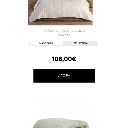
ΠΑΠΛΩΜΑ ΜΟΝΟ ΜΑΛΛΙΝΟ
160X220
1
ΣΕ
ΧΡΩΜΑ
108,00€
ΑΓΟΡΑ