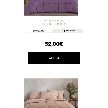
ώνουν την εικόνα του υπνοδωμ
ατίου σας, κάνοντας τον ύπνο σ
ας ακόμα πιο ξεκούραστο.
ΠΑΠΛΩΜΑ MONO
COLORFULL 160X220
7
ΣΕ
ΧΡΩΜΑΤΑ
52,00€
ΑΓΟΡΑ