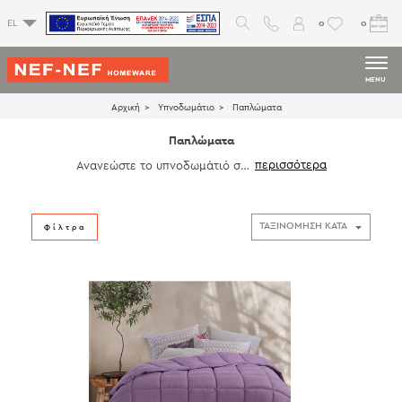
0
0
EL
MENU
Αρχική
Υπνοδωμάτιο
Παπλώματα
Παπλώματα
Ανανεώστε το υπνοδωμάτιό σας
με μοναδικά παπλώματα και
κο
υβερτοπαπλώματα
που συνδυάζ
ουν υψηλή ποιότητα και κομψό
design. Επιλέξτε ανάμεσα σε ζεσ
Φίλτρα
τά
μάλλινα
, απαλά
πουπουλένια
ή ελαφριά microfiber παπλώματ
α, διαθέσιμα σε
μονά
ή
υπέρδιπ
λα
μεγέθη. Ανακαλύψτε παπλώμ
ατα
λευκά μονά
και
λευκά υπέρ
διπλα
σε διάφορα επίπεδα θερ
μότητας για να βρείτε την ιδανι
κή λύση που ανταποκρίνεται στι
ς προσωπικές σας ανάγκες. Κάθ
ε πάπλωμα προσφέρει άνεση, α
ντοχή και ζεστασιά, ενώ οι κομ
ψές
παπλωματοθήκες
ολοκληρ