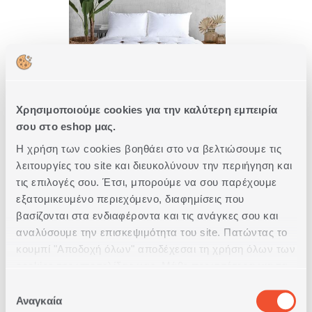
Χρησιμοποιούμε cookies για την καλύτερη εμπειρία
ΠΑΠΛΩΜΑ ΥΠΕΡΔΙΠΛΟ
σου στο eshop μας.
ΠΟΥΠΟΥΛΟ ΠΑΠΙΑΣ 240X220
Η χρήση των cookies βοηθάει στο να βελτιώσουμε τις
1
ΣΕ
ΧΡΩΜΑ
λειτουργίες του site και διευκολύνουν την περιήγηση και
τις επιλογές σου. Έτσι, μπορούμε να σου παρέχουμε
295,00€
εξατομικευμένο περιεχόμενο, διαφημίσεις που
βασίζονται στα ενδιαφέροντα και τις ανάγκες σου και
ΑΓΟΡΑ
αναλύσουμε την επισκεψιμότητα του site. Πατώντας το
κουμπί "Αποδοχή όλων" αποδέχεσαι τη χρήση όλων των
cookies της ιστοσελίδας μας. Μάθε περισσότερα για τα
Cookies και άλλαξε τις επιλογές σου από το κουμπί
Επιλογή
"Προσαρμογή".
Αναγκαία
συγκατάθεσης