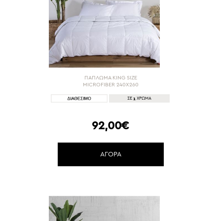
ΠΑΠΛΩΜΑ KING SIZE
MICROFIBER 240X260
1
ΣΕ
ΧΡΩΜΑ
92,00€
ΑΓΟΡΑ