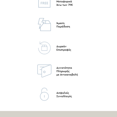
Μεταφορικά
Άνω των 79€
Άμεση
Παράδοση
Δωρεάν
Επιστροφές
Δυνατότητα
Πληρωμής
με Αντικαταβολή
Ασφαλείς
Συναλλαγές