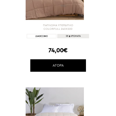
ΠΑΠΛΩΜΑ ΥΠΕΡΔΙΠΛΟ
COLORFULL 240X220
8
ΣΕ
ΧΡΩΜΑΤΑ
74,00€
ΑΓΟΡΑ