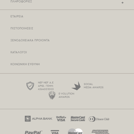
ΠΛΗΡΟΦΟΡΙΕΣ
ΕΤΑΙΡΕΙΑ
ΚΑΤΑΣΤΗΜΑΤΑ NEF-NEF
ΠΙΣΤΟΠΟΙΗΣΕΙΣ
ΣΗΜΕΙΑ ΠΩΛΗΣΗΣ
ΞΕΝΟΔΟΧΕΙΑΚΑ ΠΡΟΙΟΝΤΑ
ΤΡΟΠΟΙ ΠΛΗΡΩΜΗΣ
ΚΑΤΑΛΟΓΟΙ
ΤΡΟΠΟΙ ΑΠΟΣΤΟΛΗΣ
ΚΟΙΝΩΝΙΚΗ ΕΥΘΥΝΗ
BOX NOW
ΟΡΟΙ ΧΡΗΣΗΣ
NEF-NEF Α.Ε
SOCIAL
ΑΡΙΘ. ΓΕΜΗ:
MEDIA AWARDS
4564001000
ΠΡΟΣΤΑΣΙΑ ΠΡΟΣΩΠΙΚΩΝ ΔΕΔΟΜΕΝΩΝ
E-VOLUTION
AWARDS
ΠΟΛΙΤΙΚΗ COOKIES
ΕΠΙΚΟΙΝΩΝΗΣΤΕ ΜΑΖΙ ΜΑΣ