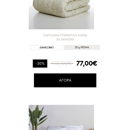
ΠΑΠΛΩΜΑ ΥΠΕΡΔΙΠΛΟ KIARA
26 240Χ230
1
ΣΕ
ΧΡΩΜΑ
77,00€
110,00€
-30%
ΑΓΟΡΑ