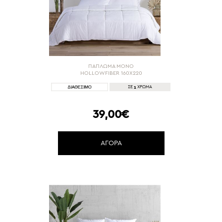
ΠΑΠΛΩΜΑ ΜΟΝΟ
HOLLOWFIBER 160X220
1
ΣΕ
ΧΡΩΜΑ
39,00€
ΑΓΟΡΑ