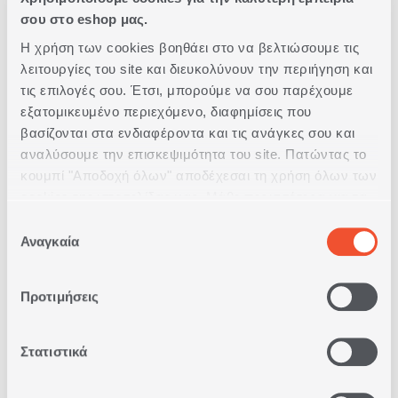
σου στο eshop μας.
Δωρεάν Παραλαβή
Η χρήση των cookies βοηθάει στο να βελτιώσουμε τις
από κατάστημα
λειτουργίες του site και διευκολύνουν την περιήγηση και
τις επιλογές σου. Έτσι, μπορούμε να σου παρέχουμε
Δωρεάν
εξατομικευμένο περιεχόμενο, διαφημίσεις που
Μεταφορικά
βασίζονται στα ενδιαφέροντα και τις ανάγκες σου και
Άνω των 79€
αναλύσουμε την επισκεψιμότητα του site. Πατώντας το
κουμπί "Αποδοχή όλων" αποδέχεσαι τη χρήση όλων των
Άμεση
cookies της ιστοσελίδας μας. Μάθε περισσότερα για τα
Παράδοση
Cookies και άλλαξε τις επιλογές σου από το κουμπί
Επιλογή
"Προσαρμογή".
Αναγκαία
συγκατάθεσης
Δωρεάν
Επιστροφές
Προτιμήσεις
Δυνατότητα
Στατιστικά
Πληρωμής
με Αντικαταβολή