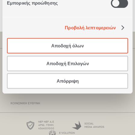
Εμπορικής προώθησης
Ασφαλείς
Συναλλαγές
Προβολή λεπτομερειών
ΠΛΗΡΟΦΟΡΙΕΣ
Αποδοχή όλων
ΕΤΑΙΡΕΊΑ
ΚΑΤΑΣΤΗΜΑΤΑ NEF-NEF
Αποδοχή Επιλογών
ΠΙΣΤΟΠΟΙΉΣΕΙΣ
ΣΗΜΕΊΑ ΠΏΛΗΣΗΣ
ΞΕΝΟΔΟΧΕΙΑΚΆ ΠΡΟΪΌΝΤΑ
Απόρριψη
ΤΡΌΠΟΙ ΠΛΗΡΩΜΉΣ
ΚΑΤΆΛΟΓΟΙ
ΤΡΌΠΟΙ ΑΠΟΣΤΟΛΉΣ
ΚΟΙΝΩΝΙΚΉ ΕΥΘΎΝΗ
BOX NOW
ΌΡΟΙ ΧΡΉΣΗΣ
NEF-NEF Α.Ε
SOCIAL
ΑΡΙΘ. ΓΕΜΗ:
MEDIA AWARDS
4564001000
ΠΡΟΣΤΑΣΊΑ ΠΡΟΣΩΠΙΚΏΝ ΔΕΔΟΜΈΝΩΝ
E-VOLUTION