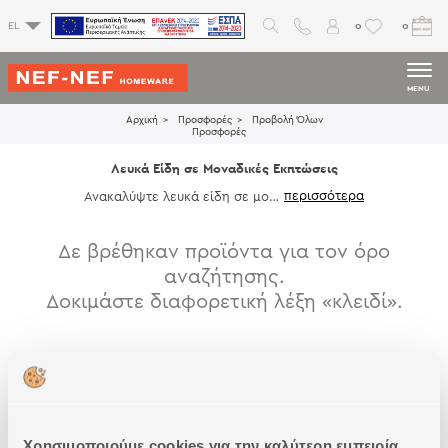
0
0
EL
MENU
Αρχική
Προσφορές
Προβολή Όλων
Προσφορές
Λευκά Είδη σε Μοναδικές Εκπτώσεις
Ανακαλύψτε λευκά είδη σε μονα
δικές εκπτώσεις και επιλέξτε τα
σχέδια που ταιριάζουν στο προσ
ωπικό σας στυλ.
Δε βρέθηκαν προϊόντα για τον όρο
αναζήτησης.
Δοκιμάστε διαφορετική λέξη «κλειδί».
Χρησιμοποιούμε cookies για την καλύτερη εμπειρία