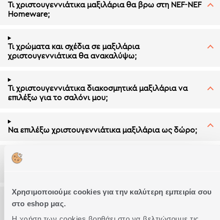
Τι χριστουγεννιάτικα μαξιλάρια θα βρω στη NEF-NEF
Homeware;
Τι χρώματα και σχέδια σε μαξιλάρια
χριστουγεννιάτικα θα ανακαλύψω;
Τι χριστουγεννιάτικα διακοσμητικά μαξιλάρια να
επιλέξω για το σαλόνι μου;
Να επιλέξω χριστουγεννιάτικα μαξιλάρια ως δώρο;
Πώς μπορώ να διακοσμήσω το σαλόνι μου με
χριστουγεννιάτικα μαξιλάρια;
Χρησιμοποιούμε cookies για την καλύτερη εμπειρία σου
στο eshop μας.
Ποια είναι τα διαθέσιμα μεγέθη σε
χριστουγεννιάτικα μαξιλάρια;
Η χρήση των cookies βοηθάει στο να βελτιώσουμε τις