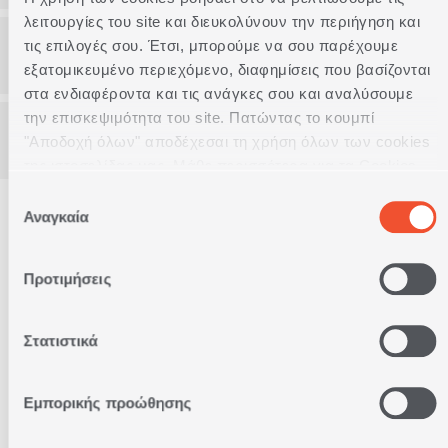
λειτουργίες του site και διευκολύνουν την περιήγηση και
τις επιλογές σου. Έτσι, μπορούμε να σου παρέχουμε
Πως μπορώ να πλύνω τα χριστουγεννιάτικα
εξατομικευμένο περιεχόμενο, διαφημίσεις που βασίζονται
διακοσμητικά μαξιλάρια;
στα ενδιαφέροντα και τις ανάγκες σου και αναλύσουμε
την επισκεψιμότητα του site. Πατώντας το κουμπί
Μπορώ να συνδυάσω μαξιλάρια με
"Αποδοχή όλων" αποδέχεσαι τη χρήση όλων των cookies
χριστουγεννιάτικα ριχτάρια;
της ιστοσελίδας μας. Μάθε περισσότερα για τα Cookies
και άλλαξε τις επιλογές σου από το κουμπί
Επιλογή
"Προσαρμογή".
Αναγκαία
συγκατάθεσης
Προτιμήσεις
Δωρεάν Παραλαβή
από κατάστημα
Στατιστικά
Εμπορικής προώθησης
Δωρεάν
Μεταφορικά
Άνω των 79€