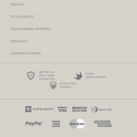
ΕΤΑΙΡΕΊΑ
ΚΑΤΑΣΤΗΜΑΤΑ NEF-NEF
ΠΙΣΤΟΠΟΙΉΣΕΙΣ
ΣΗΜΕΊΑ ΠΏΛΗΣΗΣ
ΞΕΝΟΔΟΧΕΙΑΚΆ ΠΡΟΪΌΝΤΑ
ΤΡΌΠΟΙ ΠΛΗΡΩΜΉΣ
ΚΑΤΆΛΟΓΟΙ
ΤΡΌΠΟΙ ΑΠΟΣΤΟΛΉΣ
ΚΟΙΝΩΝΙΚΉ ΕΥΘΎΝΗ
BOX NOW
ΌΡΟΙ ΧΡΉΣΗΣ
NEF-NEF Α.Ε
SOCIAL
ΑΡΙΘ. ΓΕΜΗ:
MEDIA AWARDS
4564001000
ΠΡΟΣΤΑΣΊΑ ΠΡΟΣΩΠΙΚΏΝ ΔΕΔΟΜΈΝΩΝ
E-VOLUTION
AWARDS
ΠΟΛΙΤΙΚΉ COOKIES
ΕΠΙΚΟΙΝΩΝΉΣΤΕ ΜΑΖΊ ΜΑΣ