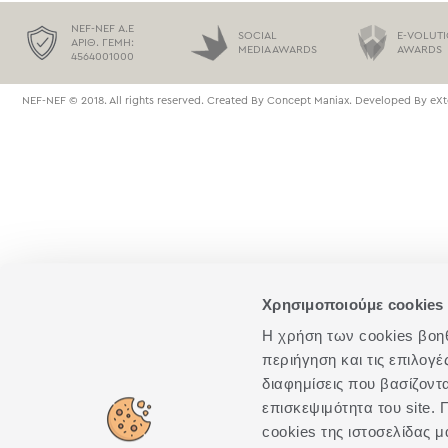
NEF-NEF Α.Ε
SOCIAL
E-VOLUT
ΑΡΙΘ. ΓΕΜΗ:
MEDIA AWARDS
AWARDS
4564001000
NEF-NEF © 2018. All rights reserved. Created By
Concept Maniax
. Developed By
eXt
Χρησιμοποιούμε cookies 
Η χρήση των cookies βοηθά
περιήγηση και τις επιλογ
διαφημίσεις που βασίζοντ
επισκεψιμότητα του site
cookies της ιστοσελίδας μ