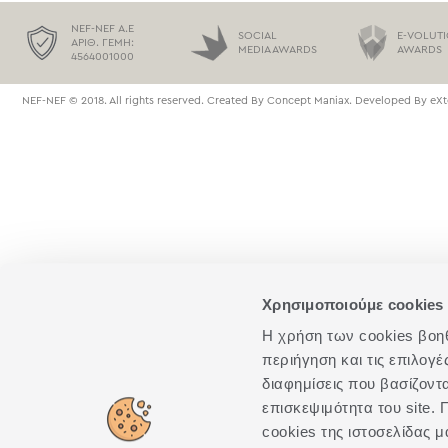
NEF-NEF Α.Ε
SOCIAL
E-VOLUT
ΑΡΙΘ. ΓΕΜΗ:
MEDIA AWARDS
AWARDS
4564001000
NEF-NEF © 2018. All rights reserved. Created By
Concept Maniax
. Developed By
eXt
Χρησιμοποιούμε cookies 
Η χρήση των cookies βοηθά
περιήγηση και τις επιλογ
διαφημίσεις που βασίζοντ
επισκεψιμότητα του site
cookies της ιστοσελίδας μ