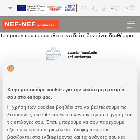
0
0
EL
MENU
Το προϊόν που προσπαθείτε να δείτε δεν είναι διαθέσιμο.
Δωρεάν Παραλαβή
από κατάστημα
Δωρεάν
Μεταφορικά
Άνω των 79€
Χρησιμοποιούμε cookies για την καλύτερη εμπειρία
σου στο eshop μας.
Η χρήση των cookies βοηθάει στο να βελτιώσουμε τις
Άμεση
Παράδοση
λειτουργίες του site και διευκολύνουν την περιήγηση και
τις επιλογές σου. Έτσι, μπορούμε να σου παρέχουμε
εξατομικευμένο περιεχόμενο, διαφημίσεις που
βασίζονται στα ενδιαφέροντα και τις ανάγκες σου και
Δωρεάν