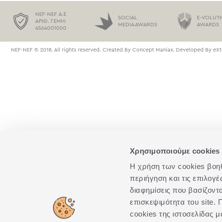
NEF-NEF Α.Ε
SOCIAL
E-VOLUT
ΑΡΙΘ. ΓΕΜΗ:
MEDIA AWARDS
AWARDS
4564001000
NEF-NEF © 2018. All rights reserved. Created By
Concept Maniax
. Developed By
eXt
Χρησιμοποιούμε cookies 
Η χρήση των cookies βοηθά
περιήγηση και τις επιλογ
διαφημίσεις που βασίζοντ
επισκεψιμότητα του site
cookies της ιστοσελίδας μ