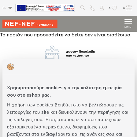
0
0
EL
MENU
Το προϊόν που προσπαθείτε να δείτε δεν είναι διαθέσιμο.
Δωρεάν Παραλαβή
από κατάστημα
Δωρεάν
Μεταφορικά
Άνω των 79€
Χρησιμοποιούμε cookies για την καλύτερη εμπειρία
σου στο eshop μας.
Η χρήση των cookies βοηθάει στο να βελτιώσουμε τις
Άμεση
Παράδοση
λειτουργίες του site και διευκολύνουν την περιήγηση και
τις επιλογές σου. Έτσι, μπορούμε να σου παρέχουμε
εξατομικευμένο περιεχόμενο, διαφημίσεις που
βασίζονται στα ενδιαφέροντα και τις ανάγκες σου και
Δωρεάν