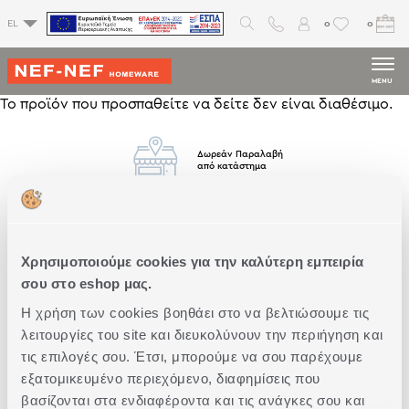
0
0
EL
MENU
Το προϊόν που προσπαθείτε να δείτε δεν είναι διαθέσιμο.
Δωρεάν Παραλαβή
από κατάστημα
Δωρεάν
Μεταφορικά
Άνω των 79€
Χρησιμοποιούμε cookies για την καλύτερη εμπειρία
σου στο eshop μας.
Η χρήση των cookies βοηθάει στο να βελτιώσουμε τις
Άμεση
Παράδοση
λειτουργίες του site και διευκολύνουν την περιήγηση και
τις επιλογές σου. Έτσι, μπορούμε να σου παρέχουμε
εξατομικευμένο περιεχόμενο, διαφημίσεις που
βασίζονται στα ενδιαφέροντα και τις ανάγκες σου και
Δωρεάν