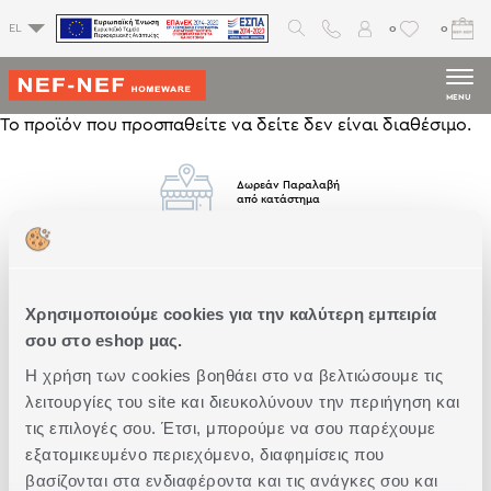
0
0
EL
MENU
Το προϊόν που προσπαθείτε να δείτε δεν είναι διαθέσιμο.
Δωρεάν Παραλαβή
από κατάστημα
Δωρεάν
Μεταφορικά
Άνω των 79€
Χρησιμοποιούμε cookies για την καλύτερη εμπειρία
σου στο eshop μας.
Η χρήση των cookies βοηθάει στο να βελτιώσουμε τις
Άμεση
Παράδοση
λειτουργίες του site και διευκολύνουν την περιήγηση και
τις επιλογές σου. Έτσι, μπορούμε να σου παρέχουμε
εξατομικευμένο περιεχόμενο, διαφημίσεις που
βασίζονται στα ενδιαφέροντα και τις ανάγκες σου και
Δωρεάν