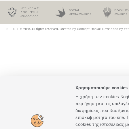
NEF-NEF Α.Ε
SOCIAL
E-VOLUT
ΑΡΙΘ. ΓΕΜΗ:
MEDIA AWARDS
AWARDS
4564001000
NEF-NEF © 2018. All rights reserved. Created By
Concept Maniax
. Developed By
eXt
Χρησιμοποιούμε cookies 
Η χρήση των cookies βοηθά
περιήγηση και τις επιλογ
διαφημίσεις που βασίζοντ
επισκεψιμότητα του site
cookies της ιστοσελίδας μ