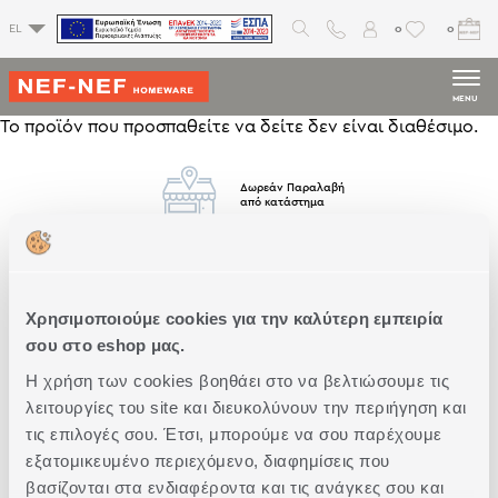
0
0
EL
MENU
Το προϊόν που προσπαθείτε να δείτε δεν είναι διαθέσιμο.
Δωρεάν Παραλαβή
από κατάστημα
Δωρεάν
Μεταφορικά
Άνω των 79€
Χρησιμοποιούμε cookies για την καλύτερη εμπειρία
σου στο eshop μας.
Η χρήση των cookies βοηθάει στο να βελτιώσουμε τις
Άμεση
Παράδοση
λειτουργίες του site και διευκολύνουν την περιήγηση και
τις επιλογές σου. Έτσι, μπορούμε να σου παρέχουμε
εξατομικευμένο περιεχόμενο, διαφημίσεις που
βασίζονται στα ενδιαφέροντα και τις ανάγκες σου και
Δωρεάν