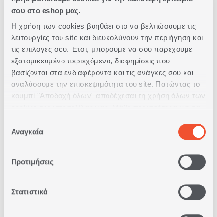
σου στο eshop μας.
Δωρεάν Παραλαβή
Η χρήση των cookies βοηθάει στο να βελτιώσουμε τις
από κατάστημα
λειτουργίες του site και διευκολύνουν την περιήγηση και
τις επιλογές σου. Έτσι, μπορούμε να σου παρέχουμε
Δωρεάν
εξατομικευμένο περιεχόμενο, διαφημίσεις που
Μεταφορικά
βασίζονται στα ενδιαφέροντα και τις ανάγκες σου και
Άνω των 79€
αναλύσουμε την επισκεψιμότητα του site. Πατώντας το
κουμπί "Αποδοχή όλων" αποδέχεσαι τη χρήση όλων των
Άμεση
cookies της ιστοσελίδας μας. Μάθε περισσότερα για τα
Παράδοση
Cookies και άλλαξε τις επιλογές σου από το κουμπί
Επιλογή
"Προσαρμογή".
Αναγκαία
συγκατάθεσης
Δωρεάν
Επιστροφές
Προτιμήσεις
Δυνατότητα
Στατιστικά
Πληρωμής
με Αντικαταβολή