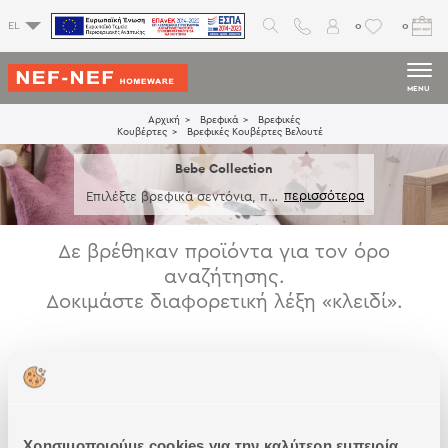
0
0
EL
MENU
Αρχική
Βρεφικά
Βρεφικές
Κουβέρτες
Βρεφικές Κουβέρτες Βελουτέ
Bebe Collection
Επιλέξτε βρεφικά σεντόνια, πάν
τες και διακοσμητικά είδη και χ
αρίστε στα μικρά σας ένα ονειρ
εμένο βρεφικό δωμάτιο γεμάτο
Δε βρέθηκαν προϊόντα για τον όρο
φαντασία.
αναζήτησης.
Δοκιμάστε διαφορετική λέξη «κλειδί».
Χρησιμοποιούμε cookies για την καλύτερη εμπειρία