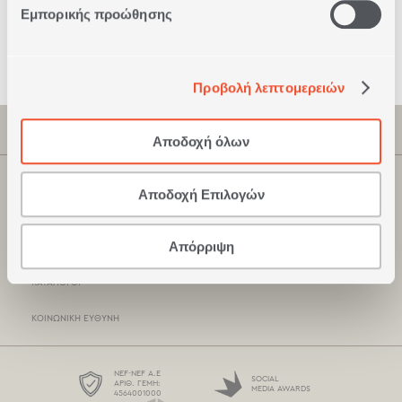
Εμπορικής προώθησης
Ασφαλείς
Συναλλαγές
Προβολή λεπτομερειών
ΠΛΗΡΟΦΟΡΙΕΣ
Αποδοχή όλων
ΕΤΑΙΡΕΊΑ
ΚΑΤΑΣΤΗΜΑΤΑ NEF-NEF
Αποδοχή Επιλογών
ΠΙΣΤΟΠΟΙΉΣΕΙΣ
ΣΗΜΕΊΑ ΠΏΛΗΣΗΣ
Απόρριψη
ΞΕΝΟΔΟΧΕΙΑΚΆ ΠΡΟΪΌΝΤΑ
ΤΡΌΠΟΙ ΠΛΗΡΩΜΉΣ
ΚΑΤΆΛΟΓΟΙ
ΤΡΌΠΟΙ ΑΠΟΣΤΟΛΉΣ
ΚΟΙΝΩΝΙΚΉ ΕΥΘΎΝΗ
BOX NOW
ΌΡΟΙ ΧΡΉΣΗΣ
NEF-NEF Α.Ε
SOCIAL
ΑΡΙΘ. ΓΕΜΗ:
MEDIA AWARDS
4564001000
ΠΡΟΣΤΑΣΊΑ ΠΡΟΣΩΠΙΚΏΝ ΔΕΔΟΜΈΝΩΝ