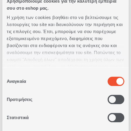
Χρησιμοποιούμε cookies για την καλύτερη εμπειρία
σου στο eshop μας.
Δωρεάν Παραλαβή
Η χρήση των cookies βοηθάει στο να βελτιώσουμε τις
από κατάστημα
λειτουργίες του site και διευκολύνουν την περιήγηση και
τις επιλογές σου. Έτσι, μπορούμε να σου παρέχουμε
εξατομικευμένο περιεχόμενο, διαφημίσεις που
Δωρεάν
Μεταφορικά
βασίζονται στα ενδιαφέροντα και τις ανάγκες σου και
Άνω των 79€
αναλύσουμε την επισκεψιμότητα του site. Πατώντας το
κουμπί "Αποδοχή όλων" αποδέχεσαι τη χρήση όλων των
cookies της ιστοσελίδας μας. Μάθε περισσότερα για τα
Άμεση
Παράδοση
Cookies και άλλαξε τις επιλογές σου από το κουμπί
Επιλογή
"Προσαρμογή".
Αναγκαία
συγκατάθεσης
Δωρεάν
Επιστροφές
Προτιμήσεις
Στατιστικά
Δυνατότητα
Πληρωμής
με Αντικαταβολή