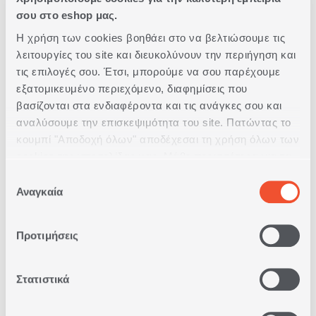
σου στο eshop μας.
Δωρεάν Παραλαβή
Η χρήση των cookies βοηθάει στο να βελτιώσουμε τις
από κατάστημα
λειτουργίες του site και διευκολύνουν την περιήγηση και
τις επιλογές σου. Έτσι, μπορούμε να σου παρέχουμε
Δωρεάν
εξατομικευμένο περιεχόμενο, διαφημίσεις που
Μεταφορικά
βασίζονται στα ενδιαφέροντα και τις ανάγκες σου και
Άνω των 79€
αναλύσουμε την επισκεψιμότητα του site. Πατώντας το
κουμπί "Αποδοχή όλων" αποδέχεσαι τη χρήση όλων των
Άμεση
cookies της ιστοσελίδας μας. Μάθε περισσότερα για τα
Παράδοση
Cookies και άλλαξε τις επιλογές σου από το κουμπί
Επιλογή
"Προσαρμογή".
Αναγκαία
συγκατάθεσης
Δωρεάν
Επιστροφές
Προτιμήσεις
Δυνατότητα
Στατιστικά
Πληρωμής
με Αντικαταβολή