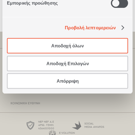
Εμπορικής προώθησης
Ασφαλείς
Συναλλαγές
Προβολή λεπτομερειών
ΠΛΗΡΟΦΟΡΙΕΣ
Αποδοχή όλων
ΕΤΑΙΡΕΊΑ
ΚΑΤΑΣΤΗΜΑΤΑ NEF-NEF
Αποδοχή Επιλογών
ΠΙΣΤΟΠΟΙΉΣΕΙΣ
ΣΗΜΕΊΑ ΠΏΛΗΣΗΣ
ΞΕΝΟΔΟΧΕΙΑΚΆ ΠΡΟΪΌΝΤΑ
Απόρριψη
ΤΡΌΠΟΙ ΠΛΗΡΩΜΉΣ
ΚΑΤΆΛΟΓΟΙ
ΤΡΌΠΟΙ ΑΠΟΣΤΟΛΉΣ
ΚΟΙΝΩΝΙΚΉ ΕΥΘΎΝΗ
BOX NOW
ΌΡΟΙ ΧΡΉΣΗΣ
NEF-NEF Α.Ε
SOCIAL
ΑΡΙΘ. ΓΕΜΗ:
MEDIA AWARDS
4564001000
ΠΡΟΣΤΑΣΊΑ ΠΡΟΣΩΠΙΚΏΝ ΔΕΔΟΜΈΝΩΝ
E-VOLUTION