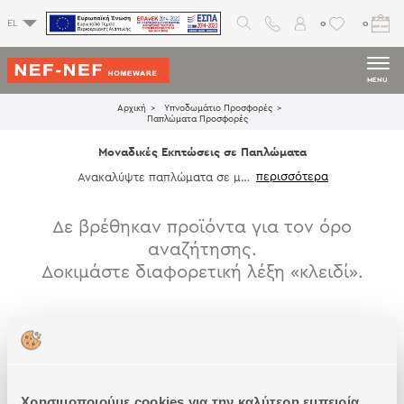
0
0
EL
MENU
Αρχική
Υπνοδωμάτιο Προσφορές
Παπλώματα Προσφορές
Μοναδικές Εκπτώσεις σε Παπλώματα
Ανακαλύψτε παπλώματα σε μον
αδικές εκπτώσεις, σε ποικιλία σ
χεδίων και χρωμάτων και δημιο
υργήστε το ιδανικό περιβάλλον
Δε βρέθηκαν προϊόντα για τον όρο
ύπνου και χαλάρωσης.
αναζήτησης.
Δοκιμάστε διαφορετική λέξη «κλειδί».
Χρησιμοποιούμε cookies για την καλύτερη εμπειρία