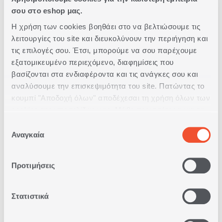
σου στο eshop μας.
Δωρεάν Παραλαβή
Η χρήση των cookies βοηθάει στο να βελτιώσουμε τις
από κατάστημα
λειτουργίες του site και διευκολύνουν την περιήγηση και
τις επιλογές σου. Έτσι, μπορούμε να σου παρέχουμε
Δωρεάν
εξατομικευμένο περιεχόμενο, διαφημίσεις που
Μεταφορικά
βασίζονται στα ενδιαφέροντα και τις ανάγκες σου και
Άνω των 79€
αναλύσουμε την επισκεψιμότητα του site. Πατώντας το
κουμπί "Αποδοχή όλων" αποδέχεσαι τη χρήση όλων των
Άμεση
cookies της ιστοσελίδας μας. Μάθε περισσότερα για τα
Παράδοση
Cookies και άλλαξε τις επιλογές σου από το κουμπί
Επιλογή
"Προσαρμογή".
Αναγκαία
συγκατάθεσης
Δωρεάν
Επιστροφές
Προτιμήσεις
Δυνατότητα
Στατιστικά
Πληρωμής
με Αντικαταβολή