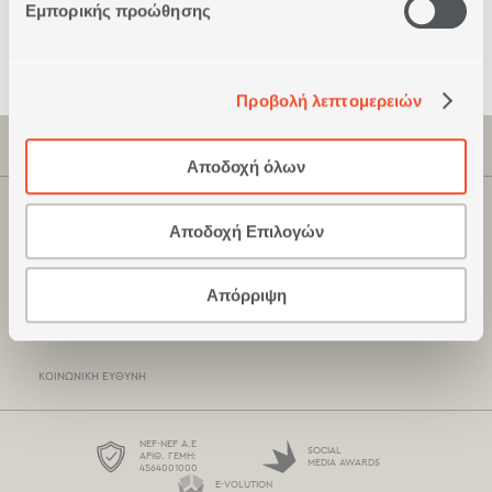
Εμπορικής προώθησης
Ασφαλείς
Συναλλαγές
Προβολή λεπτομερειών
ΠΛΗΡΟΦΟΡΙΕΣ
Αποδοχή όλων
ΕΤΑΙΡΕΊΑ
ΚΑΤΑΣΤΗΜΑΤΑ NEF-NEF
Αποδοχή Επιλογών
ΠΙΣΤΟΠΟΙΉΣΕΙΣ
ΣΗΜΕΊΑ ΠΏΛΗΣΗΣ
ΞΕΝΟΔΟΧΕΙΑΚΆ ΠΡΟΪΌΝΤΑ
Απόρριψη
ΤΡΌΠΟΙ ΠΛΗΡΩΜΉΣ
ΚΑΤΆΛΟΓΟΙ
ΤΡΌΠΟΙ ΑΠΟΣΤΟΛΉΣ
ΚΟΙΝΩΝΙΚΉ ΕΥΘΎΝΗ
BOX NOW
ΌΡΟΙ ΧΡΉΣΗΣ
NEF-NEF Α.Ε
SOCIAL
ΑΡΙΘ. ΓΕΜΗ:
MEDIA AWARDS
4564001000
ΠΡΟΣΤΑΣΊΑ ΠΡΟΣΩΠΙΚΏΝ ΔΕΔΟΜΈΝΩΝ
E-VOLUTION