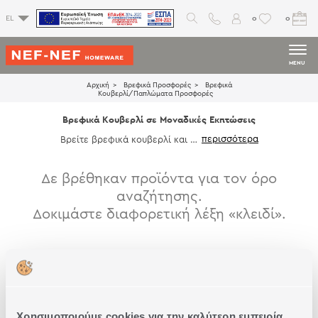
0
0
EL
MENU
Αρχική
Βρεφικά Προσφορές
Βρεφικά
Κουβερλί/Παπλώματα Προσφορές
Βρεφικά Κουβερλί σε Μοναδικές Εκπτώσεις
Βρείτε βρεφικά κουβερλί και πα
πλώματα σε μοναδικές εκπτώσε
ις. Χαρούμενα σχέδια και χρώμα
τα που θα χαρίσουν στο μωρό σ
Δε βρέθηκαν προϊόντα για τον όρο
ας τα πιο γλυκά όνειρα.
αναζήτησης.
Δοκιμάστε διαφορετική λέξη «κλειδί».
Χρησιμοποιούμε cookies για την καλύτερη εμπειρία