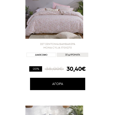
ΣΕΤ ΣΕΝΤΟΝΙΑ ΒΑΜΒΑΚΕΡΑ
ΜΟΝΑ CYLIA 170X270
2
ΣΕ
ΧΡΩΜΑΤΑ
30,40€
38,00€
-20%
ΑΓΟΡΑ