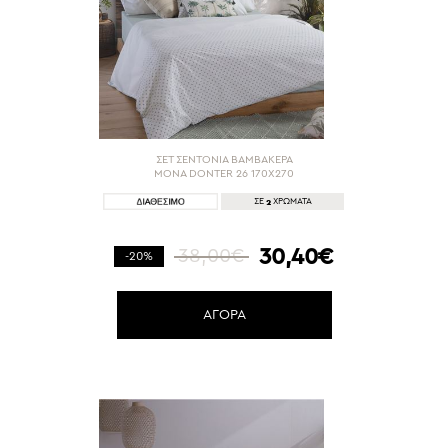
ΣΕΤ ΣΕΝΤΟΝΙΑ ΒΑΜΒΑΚΕΡΑ
ΜΟΝΑ DONTER 26 170X270
2
ΣΕ
ΧΡΩΜΑΤΑ
30,40€
38,00€
-20%
ΑΓΟΡΑ