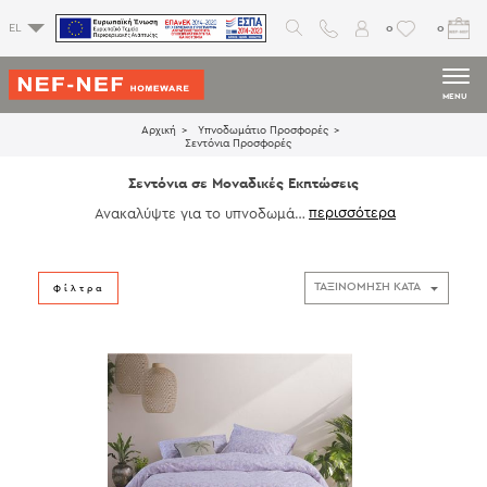
0
0
EL
MENU
Αρχική
Υπνοδωμάτιο Προσφορές
Σεντόνια Προσφορές
Σεντόνια σε Μοναδικές Εκπτώσεις
Ανακαλύψτε για το υπνοδωμάτι
ο βαμβακερά σεντόνια σε μονα
δικές εκπτώσεις. Ποικιλία σχεδί
ων και χρωμάτων που δίνουν μί
α μοντέρνα πινελιά στο χώρο σ
Φίλτρα
ας.