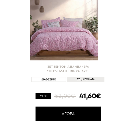
ΣΕΤ ΣΕΝΤΟΝΙΑ ΒΑΜΒΑΚΕΡΑ
ΥΠΕΡΔΙΠΛΑ JETRIX 240Χ270
2
ΣΕ
ΧΡΩΜΑΤΑ
41,60€
52,00€
-20%
ΑΓΟΡΑ