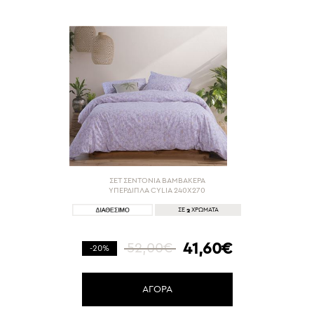
ΣΕΤ ΣΕΝΤΟΝΙΑ ΒΑΜΒΑΚΕΡΑ
ΥΠΕΡΔΙΠΛΑ CYLIA 240Χ270
2
ΣΕ
ΧΡΩΜΑΤΑ
41,60€
52,00€
-20%
ΑΓΟΡΑ