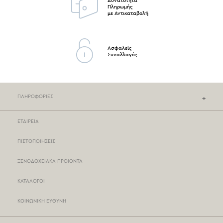
Δυνατότητα
Πληρωμής
με Αντικαταβολή
Ασφαλείς
Συναλλαγές
ΠΛΗΡΟΦΟΡΙΕΣ
ΕΤΑΙΡΕΙΑ
ΚΑΤΑΣΤΗΜΑΤΑ NEF-NEF
ΠΙΣΤΟΠΟΙΗΣΕΙΣ
ΣΗΜΕΙΑ ΠΩΛΗΣΗΣ
ΞΕΝΟΔΟΧΕΙΑΚΑ ΠΡΟΙΟΝΤΑ
ΤΡΟΠΟΙ ΠΛΗΡΩΜΗΣ
ΚΑΤΑΛΟΓΟΙ
ΤΡΟΠΟΙ ΑΠΟΣΤΟΛΗΣ
ΚΟΙΝΩΝΙΚΗ ΕΥΘΥΝΗ
BOX NOW