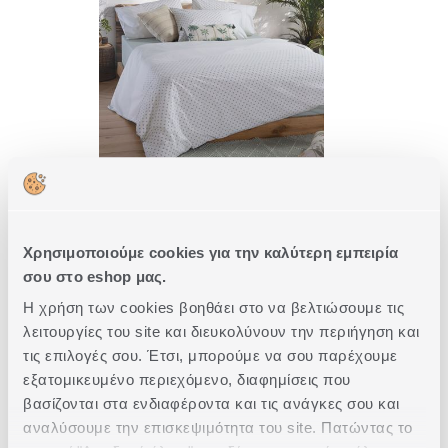
ΣΕΤ ΣΕΝΤΟΝΙΑ ΒΑΜΒΑΚΕΡΑ
ΔΙΠΛΑ DONTER 26 200Χ270
2
ΣΕ
ΧΡΩΜΑΤΑ
Χρησιμοποιούμε cookies για την καλύτερη εμπειρία
σου στο eshop μας.
36,80€
46,00€
-20%
Η χρήση των cookies βοηθάει στο να βελτιώσουμε τις
λειτουργίες του site και διευκολύνουν την περιήγηση και
ΑΓΟΡΑ
τις επιλογές σου. Έτσι, μπορούμε να σου παρέχουμε
εξατομικευμένο περιεχόμενο, διαφημίσεις που
βασίζονται στα ενδιαφέροντα και τις ανάγκες σου και
αναλύσουμε την επισκεψιμότητα του site. Πατώντας το