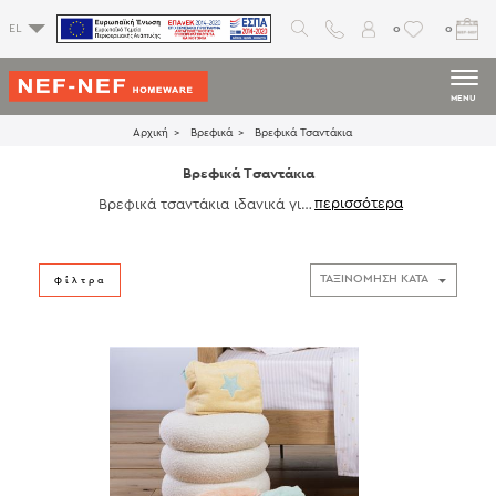
0
0
EL
MENU
Αρχική
Βρεφικά
Βρεφικά Τσαντάκια
Βρεφικά Τσαντάκια
Βρεφικά τσαντάκια ιδανικά για
τη μεταφορά των απαραίτητων
αντικειμένων του μωρού στην κ
αθημερινότητα και στις βόλτες.
Πρακτικά και λειτουργικά, προσ
Φίλτρα
φέρουν χώρο για πάνες, μπιμπε
ρό και άλλα απαραίτητα, ενώ πα
ράλληλα ξεχωρίζουν για τα χαρι
τωμένα σχέδια και τα απαλά χρ
ώματα.