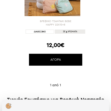
ΒΡΕΦΙΚΟ ΤΣΑΝΤΑΚΙ BEBE
HAPPY 22X15+8
3
ΣΕ
ΧΡΩΜΑΤΑ
12,00€
ΑΓΟΡΑ
1 από 1
Συχνές Ερωτήσεις για Βρεφικά Νεσσεσέρ
& Τσαντάκια