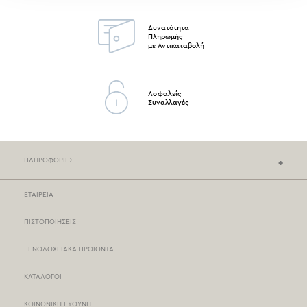
Δυνατότητα
Πληρωμής
με Αντικαταβολή
Ασφαλείς
Συναλλαγές
ΠΛΗΡΟΦΟΡΙΕΣ
ΕΤΑΙΡΕΙΑ
ΚΑΤΑΣΤΗΜΑΤΑ NEF-NEF
ΠΙΣΤΟΠΟΙΗΣΕΙΣ
ΣΗΜΕΙΑ ΠΩΛΗΣΗΣ
ΞΕΝΟΔΟΧΕΙΑΚΑ ΠΡΟΙΟΝΤΑ
ΤΡΟΠΟΙ ΠΛΗΡΩΜΗΣ
ΚΑΤΑΛΟΓΟΙ
ΤΡΟΠΟΙ ΑΠΟΣΤΟΛΗΣ
ΚΟΙΝΩΝΙΚΗ ΕΥΘΥΝΗ