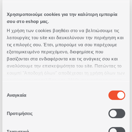
Μπορώ να βρω βρεφικά νεσσεσέρ και
Χρησιμοποιούμε cookies για την καλύτερη εμπειρία
τσαντάκια στην NEF-NEF Homeware;
σου στο eshop μας.
Η χρήση των cookies βοηθάει στο να βελτιώσουμε τις
λειτουργίες του site και διευκολύνουν την περιήγηση και
Ποια αντικείμενα χωράνε στα βρεφικά
τσαντάκια;
τις επιλογές σου. Έτσι, μπορούμε να σου παρέχουμε
εξατομικευμένο περιεχόμενο, διαφημίσεις που
βασίζονται στα ενδιαφέροντα και τις ανάγκες σου και
Πώς καθαρίζονται τα βρεφικά νεσσεσέρ;
αναλύσουμε την επισκεψιμότητα του site. Πατώντας το
κουμπί "Αποδοχή όλων" αποδέχεσαι τη χρήση όλων των
cookies της ιστοσελίδας μας. Μάθε περισσότερα για τα
Είναι κατάλληλα για καθημερινές βόλτες και
Cookies και άλλαξε τις επιλογές σου από το κουμπί
ταξίδια τα βρεφικά τσαντάκια;
Επιλογή
"Προσαρμογή".
Αναγκαία
συγκατάθεσης
Μπορούν να συνδυαστούν τα βρεφικά
Προτιμήσεις
τσαντάκια με άλλα βρεφικά προϊόντα;
Στατιστικά