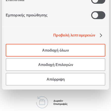
Εμπορικής προώθησης
Προβολή λεπτομερειών
Δωρεάν Παραλαβή
από κατάστημα
Αποδοχή όλων
Δωρεάν
Μεταφορικά
Άνω των 79€
Αποδοχή Επιλογών
Απόρριψη
Άμεση
Παράδοση
Δωρεάν
Επιστροφές