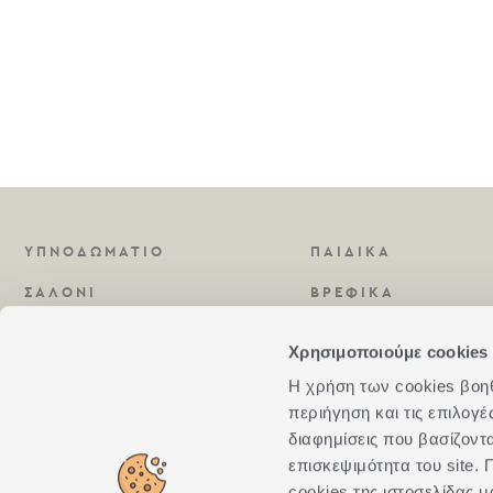
ΥΠΝΟΔΩΜΑΤΙΟ
ΠΑΙΔΙΚΑ
ΣΑΛΟΝΙ
ΒΡΕΦΙΚΑ
ΚΟΥΖΙΝΑ
ΑΡΩΜΑΤΑ
Χρησιμοποιούμε cookies 
ΜΠΑΝΙΟ
Η χρήση των cookies βοηθά
περιήγηση και τις επιλογ
διαφημίσεις που βασίζοντ
επισκεψιμότητα του site
cookies της ιστοσελίδας μ