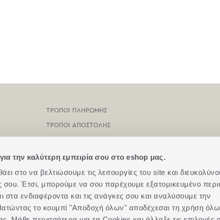
ΤΡΟΠΟΙ ΠΛΗΡΩΜΗΣ
ΤΡΟΠΟΙ ΑΠΟΣΤΟΛΗΣ
ΟΡΟΙ ΧΡΗΣΗΣ
ΠΡΟΣΤΑΣΙΑ ΠΡΟΣΩΠΙΚΩΝ ΔΕΔΟΜΕΝΩΝ
για την καλύτερη εμπειρία σου στο eshop μας.
ΠΟΛΙΤΙΚΗ COOKIES
ει στο να βελτιώσουμε τις λειτουργίες του site και διευκολύνο
ές σου. Έτσι, μπορούμε να σου παρέχουμε εξατομικευμένο περι
ΕΠΙΚΟΙΝΩΝΗΣΤΕ ΜΑΖΙ ΜΑΣ
αι στα ενδιαφέροντα και τις ανάγκες σου και αναλύσουμε την
BOX NOW
. Πατώντας το κουμπί "Αποδοχή όλων" αποδέχεσαι τη χρήση όλ
ας. Μάθε περισσότερα για τα Cookies και άλλαξε τις επιλογές 