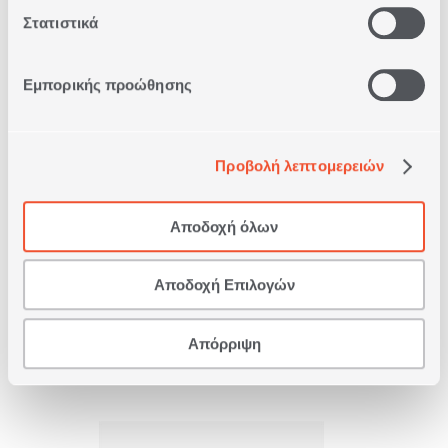
Στατιστικά
Εμπορικής προώθησης
Προβολή λεπτομερειών
ΑΡΩΜΑΤΙΚΟ ΧΩΡΟΥ ΜΕ ΣΤΙΚΣ
CHARISMA 200ml
Αποδοχή όλων
17,60€
Αποδοχή Επιλογών
ΑΓΟΡΑ
Απόρριψη