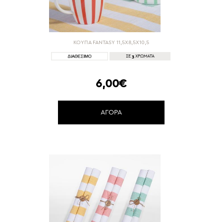
ΚΟΥΠΑ FANTASY 11,5X8,5X10,5
3
ΣΕ
ΧΡΩΜΑΤΑ
6,00€
ΑΓΟΡΑ