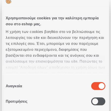
Χρησιμοποιούμε cookies για την καλύτερη εμπειρία
σου στο eshop μας.
Η χρήση των cookies βοηθάει στο να βελτιώσουμε τις
λειτουργίες του site και διευκολύνουν την περιήγηση και
ΑΡΩΜΑΤΙΚΟ ΧΩΡΟΥ ΜΕ ΣΤΙΚΣ
τις επιλογές σου. Έτσι, μπορούμε να σου παρέχουμε
BAHAMA BREEZE 230ml
εξατομικευμένο περιεχόμενο, διαφημίσεις που
βασίζονται στα ενδιαφέροντα και τις ανάγκες σου και
αναλύσουμε την επισκεψιμότητα του site. Πατώντας το
16,80€
κουμπί "Αποδοχή όλων" αποδέχεσαι τη χρήση όλων των
cookies της ιστοσελίδας μας. Μάθε περισσότερα για τα
Cookies και άλλαξε τις επιλογές σου από το κουμπί
Επιλογή
ΑΓΟΡΑ
"Προσαρμογή".
Αναγκαία
συγκατάθεσης
Προτιμήσεις