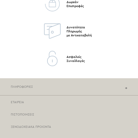
Δωρεάν
Επιστροφές
Δυνατότητα
Πληρωμής
με Αντικαταβολή
Ασφαλείς
Συναλλαγές
ΠΛΗΡΟΦΟΡΙΕΣ
ΕΤΑΙΡΕΙΑ
ΚΑΤΑΣΤΗΜΑΤΑ NEF-NEF
ΠΙΣΤΟΠΟΙΗΣΕΙΣ
ΣΗΜΕΙΑ ΠΩΛΗΣΗΣ
ΞΕΝΟΔΟΧΕΙΑΚΑ ΠΡΟΙΟΝΤΑ
ΤΡΟΠΟΙ ΠΛΗΡΩΜΗΣ