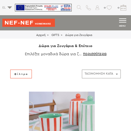
0
0
EL
MENU
Αρχική
GIFTS
Δώρα για Ζευγάρια
Δώρα για Ζευγάρια & Επέτειο
Επιλέξτε μοναδικά δώρα για ζευ
γάρια για το ξεκίνημα της κοινή
ς ζωής, για την επέτειο ή για οπ
οιαδήποτε άλλη περίσταση. Χρη
στικά δώρα όπως
σεντόνια
,
αρω
Φίλτρα
ματικά χώρου με στικς
,
πετσέτε
ς
,
κουβέρτες
και πολλά άλλα εί
δη που θα ξεχωρίσουν και θα εν
τυπωσιάσουν. Δημιουργήστε σετ
μπουρνούζια
για ζευγάρια, προ
σφέροντας ένα ξεχωριστό και π
ροσωπικό δώρο που θα χαρίσει
άνεση και πολυτέλεια στην καθ
ημερινότητά τους.