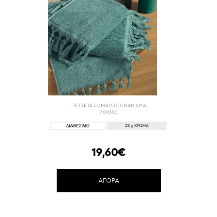
ΠΕΤΣΕΤΑ ΣΩΜΑΤΟΣ CHARISMA
70Χ140
1
ΣΕ
ΧΡΩΜΑ
19,60€
ΑΓΟΡΑ