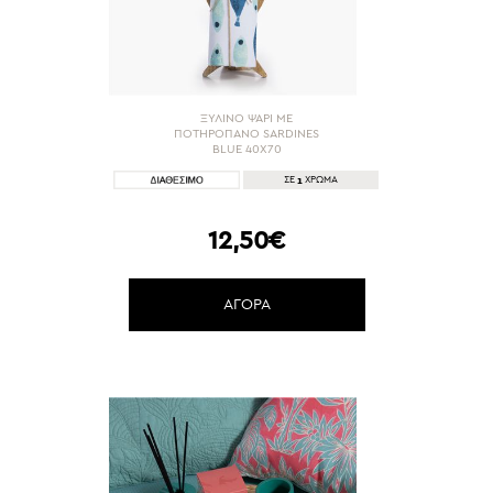
ΞΥΛΙΝΟ ΨΑΡΙ ΜΕ
ΠΟΤΗΡΟΠΑΝΟ SARDINES
BLUE 40X70
1
ΣΕ
ΧΡΩΜΑ
12,50€
ΑΓΟΡΑ