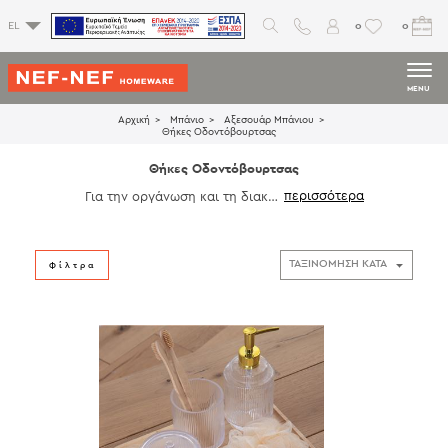
0
0
EL
MENU
Αρχική
Μπάνιο
Αξεσουάρ Μπάνιου
Θήκες Οδοντόβουρτσας
Θήκες Οδοντόβουρτσας
Για την οργάνωση και τη διακόσ
μηση του μπάνιου σας βρείτε θ
ήκες οδοντόβουρτσας σε μεγάλ
η ποικιλία σχεδίων και χρωμάτω
ν που θα εμπλουτίσουν τον χώρ
Φίλτρα
ο.