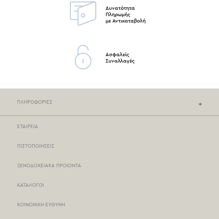
Δυνατότητα
Πληρωμής
με Αντικαταβολή
Ασφαλείς
Συναλλαγές
ΠΛΗΡΟΦΟΡΙΕΣ
ΕΤΑΙΡΕΙΑ
ΚΑΤΑΣΤΗΜΑΤΑ NEF-NEF
ΠΙΣΤΟΠΟΙΗΣΕΙΣ
ΣΗΜΕΙΑ ΠΩΛΗΣΗΣ
ΞΕΝΟΔΟΧΕΙΑΚΑ ΠΡΟΙΟΝΤΑ
ΤΡΟΠΟΙ ΠΛΗΡΩΜΗΣ
ΚΑΤΑΛΟΓΟΙ
ΤΡΟΠΟΙ ΑΠΟΣΤΟΛΗΣ
ΚΟΙΝΩΝΙΚΗ ΕΥΘΥΝΗ
BOX NOW