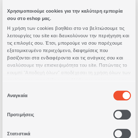
Χρησιμοποιούμε cookies για την καλύτερη εμπειρία
σου στο eshop μας.
ΠΟΤΗΡΙ ΜΠΑΝΙΟΥ GRACE
Η χρήση των cookies βοηθάει στο να βελτιώσουμε τις
λειτουργίες του site και διευκολύνουν την περιήγηση και
1
ΣΕ
ΧΡΩΜΑ
τις επιλογές σου. Έτσι, μπορούμε να σου παρέχουμε
εξατομικευμένο περιεχόμενο, διαφημίσεις που
7,00€
βασίζονται στα ενδιαφέροντα και τις ανάγκες σου και
αναλύσουμε την επισκεψιμότητα του site. Πατώντας το
ΑΓΟΡΑ
κουμπί "Αποδοχή όλων" αποδέχεσαι τη χρήση όλων των
cookies της ιστοσελίδας μας. Μάθε περισσότερα για τα
Cookies και άλλαξε τις επιλογές σου από το κουμπί
Επιλογή
"Προσαρμογή".
Αναγκαία
συγκατάθεσης
Προτιμήσεις
Στατιστικά