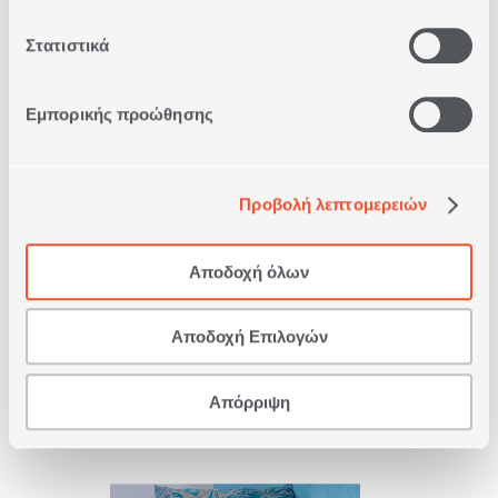
Στατιστικά
Εμπορικής προώθησης
Προβολή λεπτομερειών
ΤΣΑΝΤΑΚΙ ΜΕ ΠΟΤΗΡΟΠΑΝΟ
ΣΕΤ 3 ΤΜΧ SPARS BLUE
1
ΣΕ
ΧΡΩΜΑ
Αποδοχή όλων
12,50€
Αποδοχή Επιλογών
ΑΓΟΡΑ
Απόρριψη