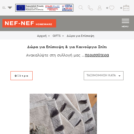
0
0
EL
MENU
Αρχική
GIFTS
Δώρα για Επίσκεψη
Δώρα για Επίσκεψη & για Καινούργιο Σπίτι
Ανακαλύψτε στη συλλογή μας μ
οναδικά δώρα για σπίτι, ιδανικά
για κάθε επίσκεψη σε φίλους ή
αγαπημένα πρόσωπα. Επιλέξτε χ
ρηστικά και κομψά αντικείμενα,
Φίλτρα
όπως
σετ σεντόνια
,
κουβέρτες
,
αρωματικά χώρου
,
ριχτάρια
και
πολλά
διακοσμητικά είδη
που θ
α χαρίσουν στυλ και ζεστασιά σε
κάθε χώρο. Κάντε την επίσκεψή
σας ξεχωριστή με προσεγμένα δ
ώρα για το σπίτι που θα εντυπω
σιάσουν.