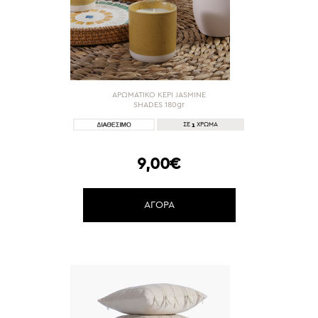
ΑΡΩΜΑΤΙΚΟ ΚΕΡΙ JASMINE
SHADES 180gr
1
ΣΕ
ΧΡΩΜΑ
9,00€
ΑΓΟΡΑ