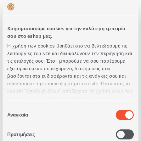
Χρησιμοποιούμε cookies για την καλύτερη εμπειρία
σου στο eshop μας.
Η χρήση των cookies βοηθάει στο να βελτιώσουμε τις
λειτουργίες του site και διευκολύνουν την περιήγηση και
ΨΩΜΙΕΡΑ ΜΕ ΠΟΤΗΡΟΠΑΝΟ
τις επιλογές σου. Έτσι, μπορούμε να σου παρέχουμε
ΣΕΤ 3ΤΜΧ ROMANCE
εξατομικευμένο περιεχόμενο, διαφημίσεις που
1
ΣΕ
ΧΡΩΜΑ
βασίζονται στα ενδιαφέροντα και τις ανάγκες σου και
αναλύσουμε την επισκεψιμότητα του site. Πατώντας το
12,50€
κουμπί "Αποδοχή όλων" αποδέχεσαι τη χρήση όλων των
cookies της ιστοσελίδας μας. Μάθε περισσότερα για τα
Cookies και άλλαξε τις επιλογές σου από το κουμπί
ΑΓΟΡΑ
Επιλογή
"Προσαρμογή".
Αναγκαία
συγκατάθεσης
Προτιμήσεις