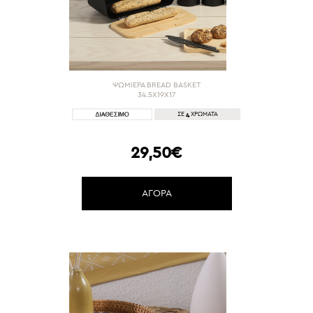
ΨΩΜΙΕΡΑ BREAD BASKET
34.5X19X17
4
ΣΕ
ΧΡΩΜΑΤΑ
29,50€
ΑΓΟΡΑ