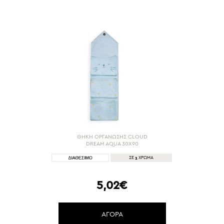
ΘΗΚΗ ΟΡΓΑΝΩΣΗΣ CLOUD
DREAM AQUA 30X90
1
ΣΕ
ΧΡΩΜΑ
5,02€
ΑΓΟΡΑ