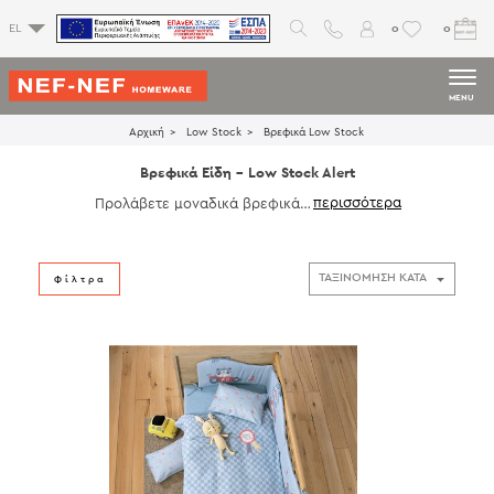
0
0
EL
MENU
Αρχική
Low Stock
Βρεφικά Low Stock
Βρεφικά Είδη - Low Stock Alert
Προλάβετε μοναδικά βρεφικά λ
ευκά είδη σε μεγάλη ποικιλία σχ
εδίων και χρωμάτων. Ανακαλύψ
τε βρεφικά βαμβακερά σεντόνι
α, κουβέρτες, πετσέτες, πάντες
Φίλτρα
και πολλά διακοσμητικά είδη σε
τρυφερά σχέδια που ηρεμούν τα
μωρά σας.