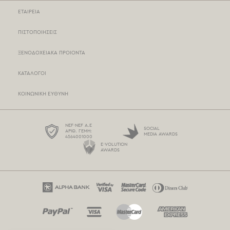
ΕΤΑΙΡΕΙΑ
ΚΑΤΑΣΤΗΜΑΤΑ NEF-NEF
ΠΙΣΤΟΠΟΙΗΣΕΙΣ
ΣΗΜΕΙΑ ΠΩΛΗΣΗΣ
ΞΕΝΟΔΟΧΕΙΑΚΑ ΠΡΟΙΟΝΤΑ
ΤΡΟΠΟΙ ΠΛΗΡΩΜΗΣ
ΚΑΤΑΛΟΓΟΙ
ΤΡΟΠΟΙ ΑΠΟΣΤΟΛΗΣ
ΚΟΙΝΩΝΙΚΗ ΕΥΘΥΝΗ
BOX NOW
ΟΡΟΙ ΧΡΗΣΗΣ
NEF-NEF Α.Ε
SOCIAL
ΑΡΙΘ. ΓΕΜΗ:
MEDIA AWARDS
4564001000
ΠΡΟΣΤΑΣΙΑ ΠΡΟΣΩΠΙΚΩΝ ΔΕΔΟΜΕΝΩΝ
E-VOLUTION
AWARDS
ΠΟΛΙΤΙΚΗ COOKIES
ΕΠΙΚΟΙΝΩΝΗΣΤΕ ΜΑΖΙ ΜΑΣ