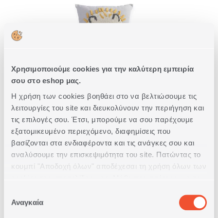
Χρησιμοποιούμε cookies για την καλύτερη εμπειρία
σου στο eshop μας.
ΒΡΕΦΙΚΟ ΜΑΞΙΛΑΡΙ
Η χρήση των cookies βοηθάει στο να βελτιώσουμε τις
ΔΙΑΚΟΣΜΗΤΙΚΟ ANIMAL WAY
35X35
λειτουργίες του site και διευκολύνουν την περιήγηση και
1
τις επιλογές σου. Έτσι, μπορούμε να σου παρέχουμε
ΣΕ
ΧΡΩΜΑ
εξατομικευμένο περιεχόμενο, διαφημίσεις που
βασίζονται στα ενδιαφέροντα και τις ανάγκες σου και
4,00€
αναλύσουμε την επισκεψιμότητα του site. Πατώντας το
κουμπί "Αποδοχή όλων" αποδέχεσαι τη χρήση όλων των
ΑΓΟΡΑ
cookies της ιστοσελίδας μας. Μάθε περισσότερα για τα
Cookies και άλλαξε τις επιλογές σου από το κουμπί
Επιλογή
"Προσαρμογή".
Αναγκαία
συγκατάθεσης