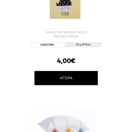
ΘΗΚΗΣ ΟΡΓΑΝΩΣΗΣ ROCK
STAR BOY 30X32
1
ΣΕ
ΧΡΩΜΑ
4,00€
ΑΓΟΡΑ