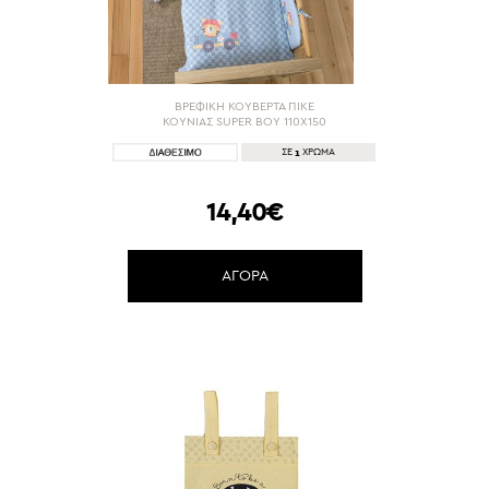
ΒΡΕΦΙΚΗ ΚΟΥΒΕΡΤΑ ΠΙΚΕ
ΚΟΥΝΙΑΣ SUPER BOY 110X150
1
ΣΕ
ΧΡΩΜΑ
14,40€
ΑΓΟΡΑ