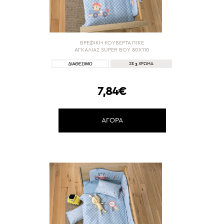
ΒΡΕΦΙΚΗ ΚΟΥΒΕΡΤΑ ΠΙΚΕ
AΓΚΑΛΙΑΣ SUPER BOY 80X110
1
ΣΕ
ΧΡΩΜΑ
7,84€
ΑΓΟΡΑ