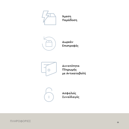
Άμεση
Παράδοση
Δωρεάν
Επιστροφές
Δυνατότητα
Πληρωμής
με Αντικαταβολή
Ασφαλείς
Συναλλαγές
ΠΛΗΡΟΦΟΡΙΕΣ