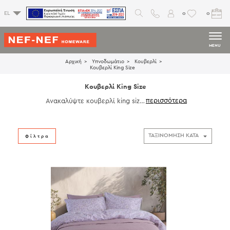
0
0
EL
MENU
Αρχική
Υπνοδωμάτιο
Κουβερλί
Κουβερλί King Size
Κουβερλί King Size
Ανακαλύψτε κουβερλί king size
από εξαιρετικής ποιότητας υφά
σματα, σχεδιασμένα για να προ
σφέρουν άνεση και αίσθηση χα
λάρωσης στο υπνοδωμάτιο. Ιδα
Φίλτρα
νικά για μεγάλα κρεβάτια, ολοκ
ληρώνουν την εικόνα του χώρου
και δημιουργούν ένα ήρεμο, φι
λόξενο περιβάλλον ξεκούρασης.