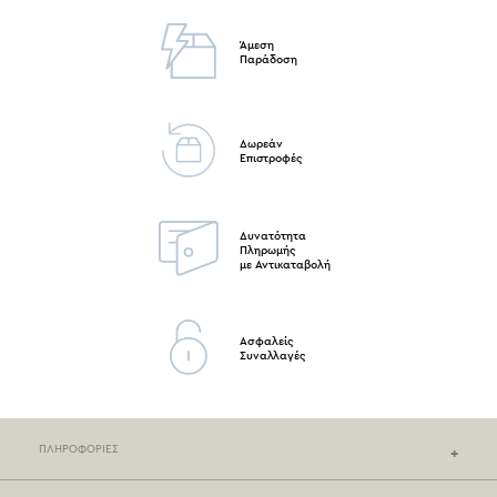
Άμεση
Παράδοση
Δωρεάν
Επιστροφές
Δυνατότητα
Πληρωμής
με Αντικαταβολή
Ασφαλείς
Συναλλαγές
ΠΛΗΡΟΦΟΡΙΕΣ