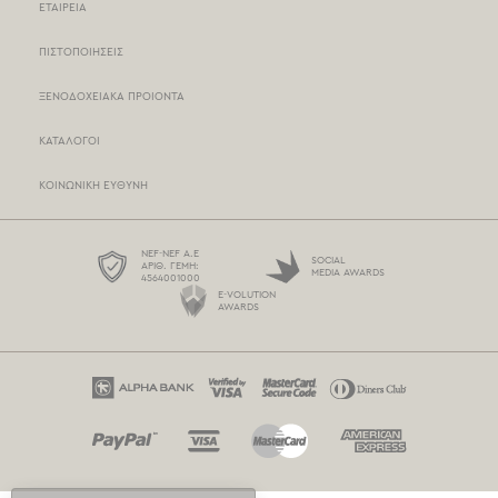
ΕΤΑΙΡΕΙΑ
ΚΑΤΑΣΤΗΜΑΤΑ NEF-NEF
ΠΙΣΤΟΠΟΙΗΣΕΙΣ
ΣΗΜΕΙΑ ΠΩΛΗΣΗΣ
ΞΕΝΟΔΟΧΕΙΑΚΑ ΠΡΟΙΟΝΤΑ
ΤΡΟΠΟΙ ΠΛΗΡΩΜΗΣ
ΚΑΤΑΛΟΓΟΙ
ΤΡΟΠΟΙ ΑΠΟΣΤΟΛΗΣ
ΚΟΙΝΩΝΙΚΗ ΕΥΘΥΝΗ
BOX NOW
ΟΡΟΙ ΧΡΗΣΗΣ
NEF-NEF Α.Ε
SOCIAL
ΑΡΙΘ. ΓΕΜΗ:
MEDIA AWARDS
4564001000
ΠΡΟΣΤΑΣΙΑ ΠΡΟΣΩΠΙΚΩΝ ΔΕΔΟΜΕΝΩΝ
E-VOLUTION
AWARDS
ΠΟΛΙΤΙΚΗ COOKIES
ΕΠΙΚΟΙΝΩΝΗΣΤΕ ΜΑΖΙ ΜΑΣ