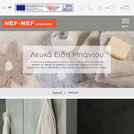
0
0
EL
MENU
Λευκά Είδη Μπάνιου
Αν θέλετε να αναβαθμίσετε το μπάνιο σας, κάντε το έξυπνα! Συνδυάστε
πετσέτες
με
ταπέτα
και
κουρτίνες
, τοποθετήστε πρακτικά καλαθιά και
χρωματιστά ή ξύλινα
αξεσουάρ
και δημιουργήστε μία αρμονική εικόνα στο χώρο.
Αρχική
Μπάνιο