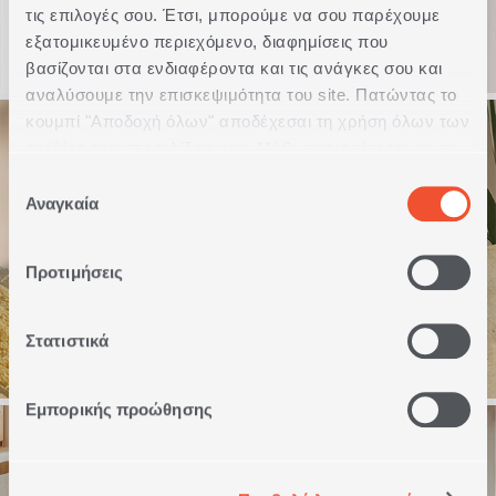
τις επιλογές σου. Έτσι, μπορούμε να σου παρέχουμε
εξατομικευμένο περιεχόμενο, διαφημίσεις που
βασίζονται στα ενδιαφέροντα και τις ανάγκες σου και
αναλύσουμε την επισκεψιμότητα του site. Πατώντας το
κουμπί "Αποδοχή όλων" αποδέχεσαι τη χρήση όλων των
cookies της ιστοσελίδας μας. Μάθε περισσότερα για τα
Cookies και άλλαξε τις επιλογές σου από το κουμπί
Επιλογή
"Προσαρμογή".
Αναγκαία
συγκατάθεσης
Προτιμήσεις
ΑΞΕΣΟΥΑΡ ΜΠΑΝΙΟΥ
Στατιστικά
Εμπορικής προώθησης