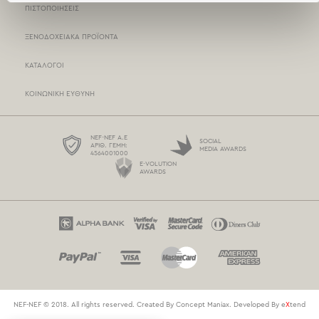
ΠΙΣΤΟΠΟΙΉΣΕΙΣ
ΣΗΜΕΊΑ ΠΏΛΗΣΗΣ
ΞΕΝΟΔΟΧΕΙΑΚΆ ΠΡΟΪΌΝΤΑ
ΤΡΌΠΟΙ ΠΛΗΡΩΜΉΣ
ΚΑΤΆΛΟΓΟΙ
ΤΡΌΠΟΙ ΑΠΟΣΤΟΛΉΣ
ΚΟΙΝΩΝΙΚΉ ΕΥΘΎΝΗ
BOX NOW
ΌΡΟΙ ΧΡΉΣΗΣ
NEF-NEF Α.Ε
SOCIAL
ΑΡΙΘ. ΓΕΜΗ:
MEDIA AWARDS
4564001000
ΠΡΟΣΤΑΣΊΑ ΠΡΟΣΩΠΙΚΏΝ ΔΕΔΟΜΈΝΩΝ
E-VOLUTION
AWARDS
ΠΟΛΙΤΙΚΉ COOKIES
ΕΠΙΚΟΙΝΩΝΉΣΤΕ ΜΑΖΊ ΜΑΣ
NEF-NEF © 2018. All rights reserved. Created By
Concept Maniax
. Developed By
e
X
tend