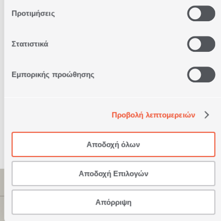
Άμεση
Παράδοση
Προτιμήσεις
Στατιστικά
Δωρεάν
Επιστροφές
Εμπορικής προώθησης
Δυνατότητα
Πληρωμής
με Αντικαταβολή
Προβολή λεπτομερειών
Ασφαλείς
Συναλλαγές
Αποδοχή όλων
Αποδοχή Επιλογών
ΠΛΗΡΟΦΟΡΙΕΣ
Απόρριψη
ΕΤΑΙΡΕΊΑ
ΚΑΤΑΣΤΗΜΑΤΑ NEF-NEF