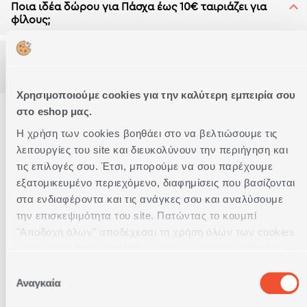
Ποια ιδέα δώρου για Πάσχα έως 10€ ταιριάζει για
φίλους;
Ποια πασχαλινά δώρα μπορώ να αγοράσω έως 10€
στην NEF-NEF Homeware;
Χρησιμοποιούμε cookies για την καλύτερη εμπειρία σου
στο eshop μας.
Η χρήση των cookies βοηθάει στο να βελτιώσουμε τις
λειτουργίες του site και διευκολύνουν την περιήγηση και
τις επιλογές σου. Έτσι, μπορούμε να σου παρέχουμε
εξατομικευμένο περιεχόμενο, διαφημίσεις που βασίζονται
Δωρεάν Παραλαβή
στα ενδιαφέροντα και τις ανάγκες σου και αναλύσουμε
από κατάστημα
την επισκεψιμότητα του site. Πατώντας το κουμπί
"Αποδοχή όλων" αποδέχεσαι τη χρήση όλων των cookies
Δωρεάν
της ιστοσελίδας μας. Μάθε περισσότερα για τα Cookies
Μεταφορικά
και άλλαξε τις επιλογές σου από το κουμπί
Άνω των 79€
Επιλογή
"Προσαρμογή".
Αναγκαία
συγκατάθεσης