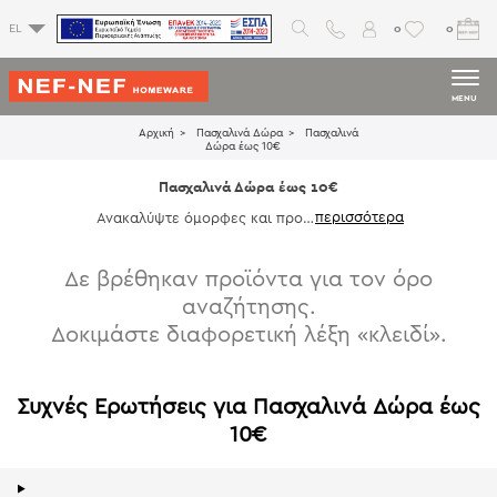
0
0
EL
MENU
Αρχική
Πασχαλινά Δώρα
Πασχαλινά
Δώρα έως 10€
Πασχαλινά Δώρα έως 10€
Ανακαλύψτε όμορφες και προσ
εγμένες επιλογές για πασχαλινά
δώρα έως 10€, μια ιδανική λύση
για φίλους, συναδέλφους, δασκ
Δε βρέθηκαν προϊόντα για τον όρο
άλους και αγαπημένα πρόσωπα.
αναζήτησης.
Επιλέξτε ανάμεσα σε πετσέτες,
διακοσμητικά είδη και καθημερι
Δοκιμάστε διαφορετική λέξη «κλειδί».
νά αξεσουάρ, που προσφέρουν
φροντίδα και αισθητική χωρίς ν
α ξεπερνούν τον προϋπολογισμ
ό σας.
Συχνές Ερωτήσεις για Πασχαλινά Δώρα έως
10€