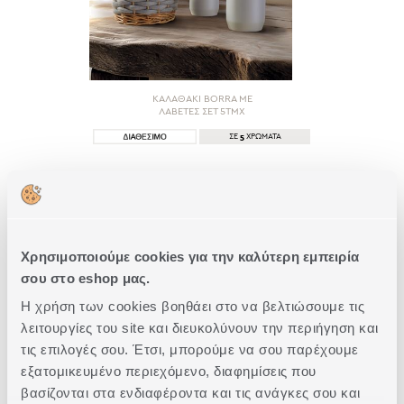
ΚΑΛΑΘΑΚΙ BORRA ΜΕ
ΛΑΒΕΤΕΣ ΣΕΤ 5ΤΜΧ
5
ΣΕ
ΧΡΩΜΑΤΑ
9,60€
ΑΓΟΡΑ
Χρησιμοποιούμε cookies για την καλύτερη εμπειρία
σου στο eshop μας.
Η χρήση των cookies βοηθάει στο να βελτιώσουμε τις
λειτουργίες του site και διευκολύνουν την περιήγηση και
1 από 1
τις επιλογές σου. Έτσι, μπορούμε να σου παρέχουμε
εξατομικευμένο περιεχόμενο, διαφημίσεις που
Συχνές Ερωτήσεις για Καλαθάκια με σετ
βασίζονται στα ενδιαφέροντα και τις ανάγκες σου και