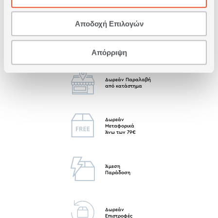
Αποδοχή Επιλογών
Απόρριψη
Δωρεάν Παραλαβή
από κατάστημα
Δωρεάν
Μεταφορικά
Άνω των 79€
Άμεση
Παράδοση
Δωρεάν
Επιστροφές