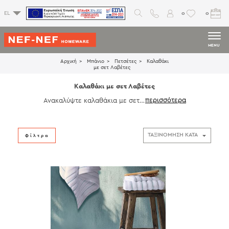
0
0
EL
MENU
Αρχική
Μπάνιο
Πετσέτες
Καλαθάκι
με σετ Λαβέτες
Καλαθάκι με σετ Λαβέτες
Ανακαλύψτε καλαθάκια με σετ λ
αβέτες σε υπέροχα, μοντέρνα χ
ρώματα που θα ανανεώσουν τη
διακόσμηση του μπάνιου σας. Ιδ
ανικά για καθημερινή χρήση, αυ
Φίλτρα
τά τα καλαθάκια με σετ λαβέτες
συνδυάζουν πρακτικότητα και αι
σθητική, προσφέροντας μια κο
μψή λύση για την οργάνωση και
την περιποίηση στο χώρο σας.