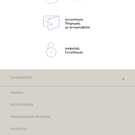
Δυνατότητα
Πληρωμής
με Αντικαταβολή
Ασφαλείς
Συναλλαγές
ΠΛΗΡΟΦΟΡΙΕΣ
ΕΤΑΙΡΕΙΑ
ΚΑΤΑΣΤΗΜΑΤΑ NEF-NEF
ΠΙΣΤΟΠΟΙΗΣΕΙΣ
ΣΗΜΕΙΑ ΠΩΛΗΣΗΣ
ΞΕΝΟΔΟΧΕΙΑΚΑ ΠΡΟΙΟΝΤΑ
ΤΡΟΠΟΙ ΠΛΗΡΩΜΗΣ
ΚΑΤΑΛΟΓΟΙ
ΤΡΟΠΟΙ ΑΠΟΣΤΟΛΗΣ