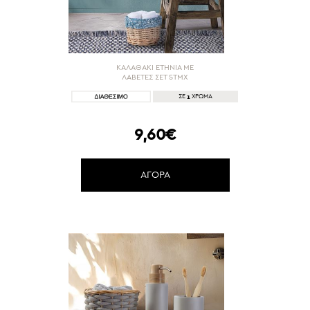
ΚΑΛΑΘΑΚΙ ETHNIA ΜΕ
ΛΑΒΕΤΕΣ ΣΕΤ 5ΤΜΧ
1
ΣΕ
ΧΡΩΜΑ
9,60€
ΑΓΟΡΑ