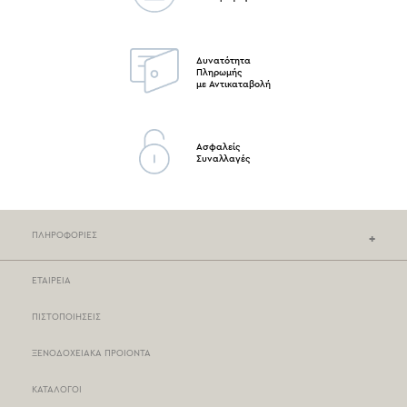
Δυνατότητα
Πληρωμής
με Αντικαταβολή
Ασφαλείς
Συναλλαγές
ΠΛΗΡΟΦΟΡΙΕΣ
ΕΤΑΙΡΕΙΑ
ΚΑΤΑΣΤΗΜΑΤΑ NEF-NEF
ΠΙΣΤΟΠΟΙΗΣΕΙΣ
ΣΗΜΕΙΑ ΠΩΛΗΣΗΣ
ΞΕΝΟΔΟΧΕΙΑΚΑ ΠΡΟΙΟΝΤΑ
ΤΡΟΠΟΙ ΠΛΗΡΩΜΗΣ
ΚΑΤΑΛΟΓΟΙ
ΤΡΟΠΟΙ ΑΠΟΣΤΟΛΗΣ