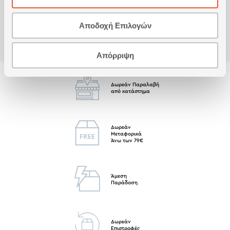
Αποδοχή Επιλογών
Απόρριψη
Δωρεάν Παραλαβή
από κατάστημα
Δωρεάν
Μεταφορικά
Άνω των 79€
Άμεση
Παράδοση
Δωρεάν
Επιστροφές