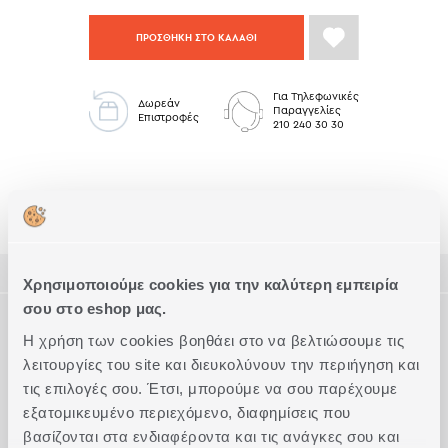
ΠΡΟΣΘΗΚΗ ΣΤΟ ΚΑΛΑΘΙ
Για Τηλεφωνικές
Δωρεάν
Παραγγελίες
Επιστροφές
210 240 30 30
Παπλώματα Λευκά King Size
Παπλώματα
ΠΕΡΙΓΡΑΦΗ
Χρησιμοποιούμε cookies για την καλύτερη εμπειρία
σου στο eshop μας.
ΤΕΧΝΙΚΑ ΧΑΡΑΚΤΗΡΙΣΤΙΚΑ
Ελαφρύ και πολυτελές, το Microfiber αυτό πάπλωμα (διάσταση
Η χρήση των cookies βοηθάει στο να βελτιώσουμε τις
240x260) προσφέρει την αφράτη φυσική αίσθηση και είναι
λειτουργίες του site και διευκολύνουν την περιήγηση και
ιδανικό για τους κρύους μήνες του Φθινοπώρου και του
Διάσταση
King Size
Συμπληρώστε το Look
Χειμώνα. Η θερμική του ικανότητα είναι 8 Tog.
τις επιλογές σου. Έτσι, μπορούμε να σου παρέχουμε
Ποιότητα
Βαμβακερό Περκάλι (233 Κλωστές)
εξατομικευμένο περιεχόμενο, διαφημίσεις που
Πάπλωμα microfiber τι είναι; Το microfiber πάπλωμα είναι
κατασκευασμένο εξωτερικά από ύφασμα περκάλι 100%
Ακριβείς διαστάσεις
βασίζονται στα ενδιαφέροντα και τις ανάγκες σου και
240x260