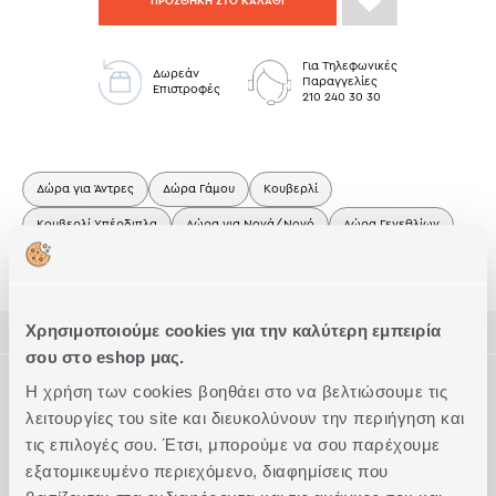
ΠΡΟΣΘΗΚΗ ΣΤΟ ΚΑΛΑΘΙ
Για Τηλεφωνικές
Δωρεάν
Παραγγελίες
Επιστροφές
210 240 30 30
Δώρα για Άντρες
Δώρα Γάμου
Κουβερλί
Κουβερλί Υπέρδιπλα
Δώρα για Νονά/Νονό
Δώρα Γενεθλίων
Δώρα για Επίσκεψη
Smart Line
Χρησιμοποιούμε cookies για την καλύτερη εμπειρία
ΠΕΡΙΓΡΑΦΗ
σου στο eshop μας.
ΤΕΧΝΙΚΑ ΧΑΡΑΚΤΗΡΙΣΤΙΚΑ
Η χρήση των cookies βοηθάει στο να βελτιώσουμε τις
Κουβερλί υπέρδιπλο διάστασης 230x240cm, με ύφασμα από
100% microfiber και γέμισμα πολυέστερα.
λειτουργίες του site και διευκολύνουν την περιήγηση και
Διαθέσιμο και σε διάσταση 180x240cm.
Διάσταση
τις επιλογές σου. Έτσι, μπορούμε να σου παρέχουμε
Υπέρδιπλα
Συμπληρώστε το Look
Συνδυάζεται με ιδίου σχεδίου σετ μαξιλαροθήκες 2 τεμαχίων.
εξατομικευμένο περιεχόμενο, διαφημίσεις που
Ποιότητα
100% Μικροΐνες