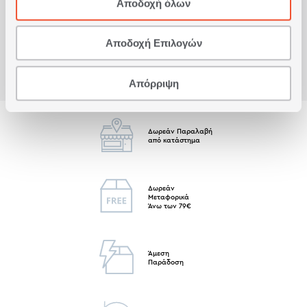
Αποδοχή όλων
Είδατε πρόσφατα
Αποδοχή Επιλογών
Απόρριψη
Δωρεάν Παραλαβή
από κατάστημα
Δωρεάν
Μεταφορικά
Άνω των 79€
Άμεση
Παράδοση