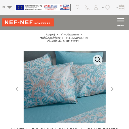
0
0
EL
MENU
Αρχική
Υπνοδωμάτιο
Μαξιλαροθήκες
ΜΑΞΙΛΑΡΟΘHΚΗ
CHARISMA BLUE 52Χ72