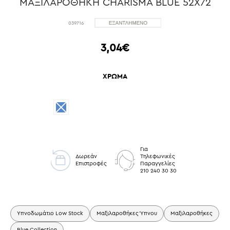
ΜΑΞΙΛΑΡΟΘHΚΗ CHARISMA BLUE 52Χ72
039716
3,04€
ΧΡΩΜΑ
Για
Δωρεάν
Τηλεφωνικές
Επιστροφές
Παραγγελίες
210 240 30 30
Υπνοδωμάτιο Low Stock
Μαξιλαροθήκες Ύπνου
Μαξιλαροθήκες
Blue Collection