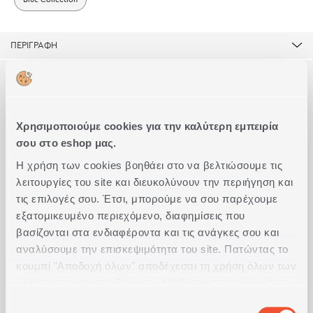
ΠΕΡΙΓΡΑΦΗ
ΤΕΧΝΙΚΑ ΧΑΡΑΚΤΗΡΙΣΤΙΚΑ
Μεμονωμένη μαξιλαροθήκη Charima Blue κατασκευασμένη από
100% βαμβάκι, σε διάσταση 52x72cm, της σειρά της Blue
Collection.
Διάσταση
Μαξιλαροθήκη 52x72cm
Συμπληρώστε το Look
Συνδυάζεται με ιδίου σχεδίου σετ σεντόνια και σετ
Χρησιμοποιούμε cookies για την καλύτερη εμπειρία
παπλωματοθήκη.
Ποιότητα
Βαμβάκι (144 Κλωστές)
σου στο eshop μας.
Διαθέσιμη σε 2 αποχρώσεις.
Ακριβείς διαστάσεις
52x72
Η χρήση των cookies βοηθάει στο να βελτιώσουμε τις
Κλωστές ανά τετρ.ίντσα
144
λειτουργίες του site και διευκολύνουν την περιήγηση και
τις επιλογές σου. Έτσι, μπορούμε να σου παρέχουμε
Σειρά
Blue
εξατομικευμένο περιεχόμενο, διαφημίσεις που
βασίζονται στα ενδιαφέροντα και τις ανάγκες σου και
αναλύσουμε την επισκεψιμότητα του site. Πατώντας το
κουμπί "Αποδοχή όλων" αποδέχεσαι τη χρήση όλων των
cookies της ιστοσελίδας μας. Μάθε περισσότερα για τα
Cookies και άλλαξε τις επιλογές σου από το κουμπί
ΔΙΑΚΟΣΜΗΤΙΚΟ ΜΑΞΙΛΑΡΙ
Μ
Επιλογή
0
CHARISMA BLUE 45X45