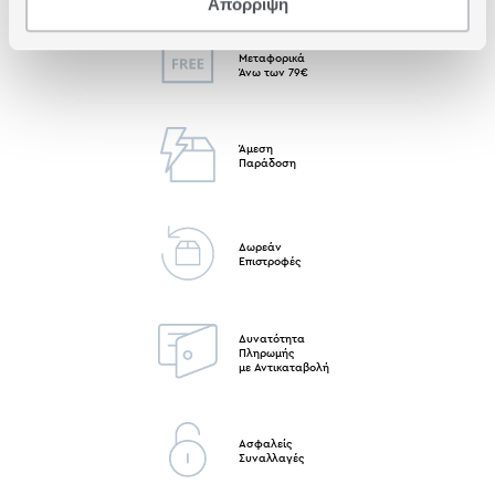
Απόρριψη
Δωρεάν
Μεταφορικά
Άνω των 79€
Άμεση
Παράδοση
Δωρεάν
Επιστροφές
Δυνατότητα
Πληρωμής
με Αντικαταβολή
Ασφαλείς
Συναλλαγές