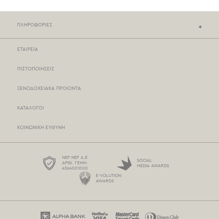
ΠΛΗΡΟΦΟΡΙΕΣ
ΕΤΑΙΡΕΙΑ
ΚΑΤΑΣΤΗΜΑΤΑ NEF-NEF
ΠΙΣΤΟΠΟΙΗΣΕΙΣ
ΣΗΜΕΙΑ ΠΩΛΗΣΗΣ
ΞΕΝΟΔΟΧΕΙΑΚΑ ΠΡΟΙΟΝΤΑ
ΤΡΟΠΟΙ ΠΛΗΡΩΜΗΣ
ΚΑΤΑΛΟΓΟΙ
ΤΡΟΠΟΙ ΑΠΟΣΤΟΛΗΣ
ΚΟΙΝΩΝΙΚΗ ΕΥΘΥΝΗ
BOX NOW
ΟΡΟΙ ΧΡΗΣΗΣ
NEF-NEF Α.Ε
SOCIAL
ΑΡΙΘ. ΓΕΜΗ:
MEDIA AWARDS
4564001000
ΠΡΟΣΤΑΣΙΑ ΠΡΟΣΩΠΙΚΩΝ ΔΕΔΟΜΕΝΩΝ
E-VOLUTION
AWARDS
ΠΟΛΙΤΙΚΗ COOKIES
ΕΠΙΚΟΙΝΩΝΗΣΤΕ ΜΑΖΙ ΜΑΣ