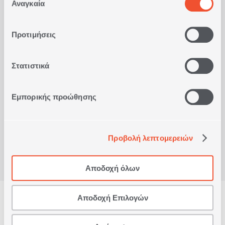
"Προσαρμογή".
Αναγκαία
συγκατάθεσης
1
ΡΩΜΑ
ΣΕ
ΧΡΩΜΑ
Προτιμήσεις
12,60€
Στατιστικά
ΑΓΟΡΑ
Εμπορικής προώθησης
Είδατε πρόσφατα
Προβολή λεπτομερειών
Αποδοχή όλων
Αποδοχή Επιλογών
Δωρεάν Παραλαβή
από κατάστημα