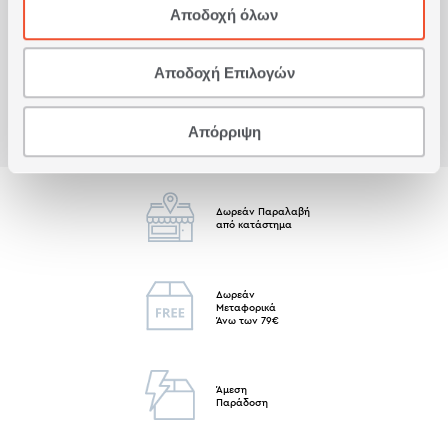
αμίνες.
Αποδοχή όλων
Είδατε πρόσφατα
Αποδοχή Επιλογών
Απόρριψη
Δωρεάν Παραλαβή
από κατάστημα
Δωρεάν
Μεταφορικά
Άνω των 79€
Άμεση
Παράδοση