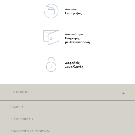
Δωρεάν
Επιστροφές
Δυνατότητα
Πληρωμής
με Αντικαταβολή
Ασφαλείς
Συναλλαγές
ΠΛΗΡΟΦΟΡΙΕΣ
ΕΤΑΙΡΕΙΑ
ΚΑΤΑΣΤΗΜΑΤΑ NEF-NEF
ΠΙΣΤΟΠΟΙΗΣΕΙΣ
ΣΗΜΕΙΑ ΠΩΛΗΣΗΣ
ΞΕΝΟΔΟΧΕΙΑΚΑ ΠΡΟΙΟΝΤΑ
ΤΡΟΠΟΙ ΠΛΗΡΩΜΗΣ