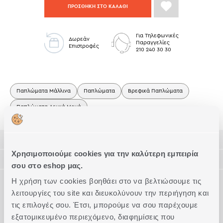
ΠΡΟΣΘΗΚΗ ΣΤΟ ΚΑΛΑΘΙ
Για Τηλεφωνικές
Δωρεάν
Παραγγελίες
Επιστροφές
210 240 30 30
Παπλώματα Μάλλινα
Παπλώματα
Βρεφικά Παπλώματα
Παπλώματα Λευκά Μονά
ΠΕΡΙΓΡΑΦΗ
Χρησιμοποιούμε cookies για την καλύτερη εμπειρία
ΤΕΧΝΙΚΑ ΧΑΡΑΚΤΗΡΙΣΤΙΚΑ
σου στο eshop μας.
Το απόλυτο φυσικό προϊόν το οποίο συνιστούμε για το
νεογέννητο και για όλες τις εποχές του χρόνου!
ΦΡΟΝΤΙΔΑ
Η χρήση των cookies βοηθάει στο να βελτιώσουμε τις
Διάσταση
Κούνιας
Το εξωτερικό του ύφασμα 100% βαμβάκι περκάλι 233
λειτουργίες του site και διευκολύνουν την περιήγηση και
κλωστών σε συνδυασμό με το αγνό Αυστραλιανό μαλλί
τις επιλογές σου. Έτσι, μπορούμε να σου παρέχουμε
Βαμβακερό Περκάλι (200
Με τη σωστή φροντίδα στο πλύσιμο και τη σωστή αποθήκευση,
Ποιότητα
εσωτερικά, επιτρέπει το πάπλωμα να αναπνέει και να
Συμπληρώστε το Look
Κλωστές)
θα χαίρεστε το πάπλωμά σας για πολλά χρόνια.
εξατομικευμένο περιεχόμενο, διαφημίσεις που
αποβάλλει την υγρασία που δημιουργείται κατά την διάρκεια