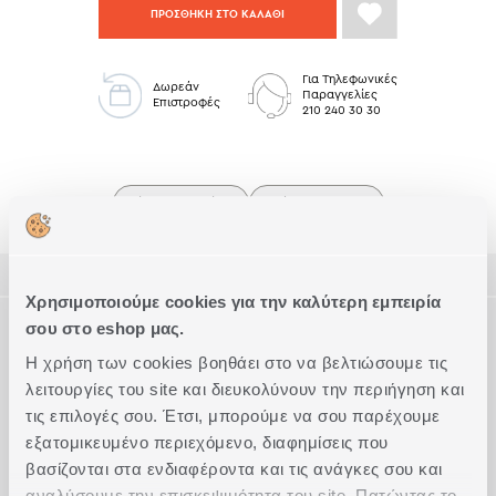
ΠΡΟΣΘΗΚΗ ΣΤΟ ΚΑΛΑΘΙ
Για Τηλεφωνικές
Δωρεάν
Παραγγελίες
Επιστροφές
210 240 30 30
Δώρα για Γυναίκες
Μπάνιο Low Stock
ΠΕΡΙΓΡΑΦΗ
Χρησιμοποιούμε cookies για την καλύτερη εμπειρία
ΤΕΧΝΙΚΑ ΧΑΡΑΚΤΗΡΙΣΤΙΚΑ
σου στο eshop μας.
Πετσέτα προσώπου ζακάρ, από 100% βαμβάκι, βάρους
2
550gr/m
.
Η χρήση των cookies βοηθάει στο να βελτιώσουμε τις
Διατίθεται σε 3 διαστάσεις (χεριών, προσώπου, μπάνιου) και
Διάσταση
Προσώπου
λειτουργίες του site και διευκολύνουν την περιήγηση και
Συμπληρώστε το Look
σε 2 αποχρώσεις.
τις επιλογές σου. Έτσι, μπορούμε να σου παρέχουμε
Ποιότητα
100% Βαμβάκι
εξατομικευμένο περιεχόμενο, διαφημίσεις που
Ακριβείς διαστάσεις
50x90
βασίζονται στα ενδιαφέροντα και τις ανάγκες σου και
Τύπος
Ζακάρ
αναλύσουμε την επισκεψιμότητα του site. Πατώντας το