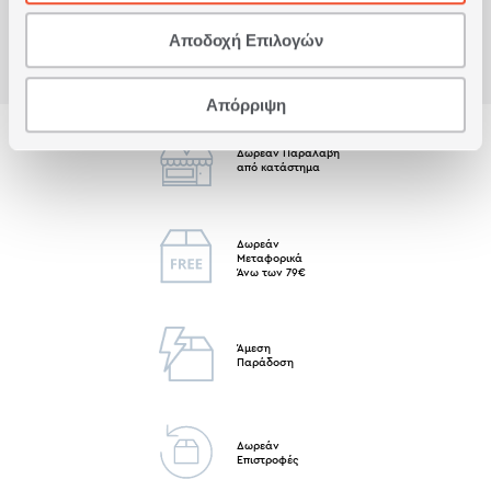
Αποδοχή Επιλογών
Απόρριψη
Δωρεάν Παραλαβή
από κατάστημα
Δωρεάν
Μεταφορικά
Άνω των 79€
Άμεση
Παράδοση
Δωρεάν
Επιστροφές