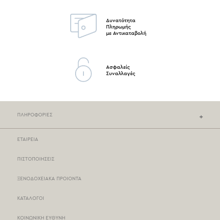
Δυνατότητα
Πληρωμής
με Αντικαταβολή
Ασφαλείς
Συναλλαγές
ΠΛΗΡΟΦΟΡΙΕΣ
ΕΤΑΙΡΕΙΑ
ΚΑΤΑΣΤΗΜΑΤΑ NEF-NEF
ΠΙΣΤΟΠΟΙΗΣΕΙΣ
ΣΗΜΕΙΑ ΠΩΛΗΣΗΣ
ΞΕΝΟΔΟΧΕΙΑΚΑ ΠΡΟΙΟΝΤΑ
ΤΡΟΠΟΙ ΠΛΗΡΩΜΗΣ
ΚΑΤΑΛΟΓΟΙ
ΤΡΟΠΟΙ ΑΠΟΣΤΟΛΗΣ
ΚΟΙΝΩΝΙΚΗ ΕΥΘΥΝΗ