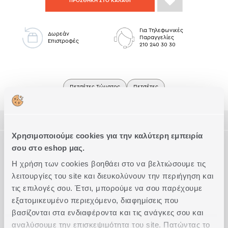
ΠΡΟΣΘΗΚΗ ΣΤΟ ΚΑΛΑΘΙ
Για Τηλεφωνικές
Δωρεάν
Παραγγελίες
Επιστροφές
210 240 30 30
Πετσέτες Σώματος
Πετσέτες
ΠΕΡΙΓΡΑΦΗ
Χρησιμοποιούμε cookies για την καλύτερη εμπειρία
ΤΕΧΝΙΚΑ ΧΑΡΑΚΤΗΡΙΣΤΙΚΑ
σου στο eshop μας.
Δώστε άνεση στην καθημερινή σας ρουτίνα με την απαλή
βαμβακερή πετσέτα σώματος Delight (70x140εκ).
Η χρήση των cookies βοηθάει στο να βελτιώσουμε τις
Διάσταση
Σώματος
Είναι φτιαγμένη με επιλεγμένο ποιοτικό 100% βαμβάκι βάρους
Συμπληρώστε το Look
λειτουργίες του site και διευκολύνουν την περιήγηση και
500 γραμμαρίων ανά τετραγωνικό μέτρο το οποίο την
Ποιότητα
100% Βαμβάκι
τις επιλογές σου. Έτσι, μπορούμε να σου παρέχουμε
καθιστά απορροφητική ενώ ταυτόχρονα είναι ελαφριά που
εξατομικευμένο περιεχόμενο, διαφημίσεις που
σημαίνει ότι στεγνώνει πολύ γρήγορα.
Ακριβείς διαστάσεις
70Χ140
βασίζονται στα ενδιαφέροντα και τις ανάγκες σου και
Βάρος (g/m2)
Συνδυάστε την με τα αντίστοιχα χαλάκια μπάνιου και
500
αναλύσουμε την επισκεψιμότητα του site. Πατώντας το
κουρτίνες που θα βρείτε στην συλλοηή μας, ανάλογα με τα