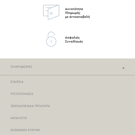
Δυνατότητα
Πληρωμής
με Αντικαταβολή
Ασφαλείς
Συναλλαγές
ΠΛΗΡΟΦΟΡΙΕΣ
ΕΤΑΙΡΕΙΑ
ΚΑΤΑΣΤΗΜΑΤΑ NEF-NEF
ΠΙΣΤΟΠΟΙΗΣΕΙΣ
ΣΗΜΕΙΑ ΠΩΛΗΣΗΣ
ΞΕΝΟΔΟΧΕΙΑΚΑ ΠΡΟΙΟΝΤΑ
ΤΡΟΠΟΙ ΠΛΗΡΩΜΗΣ
ΚΑΤΑΛΟΓΟΙ
ΤΡΟΠΟΙ ΑΠΟΣΤΟΛΗΣ
ΚΟΙΝΩΝΙΚΗ ΕΥΘΥΝΗ
BOX NOW