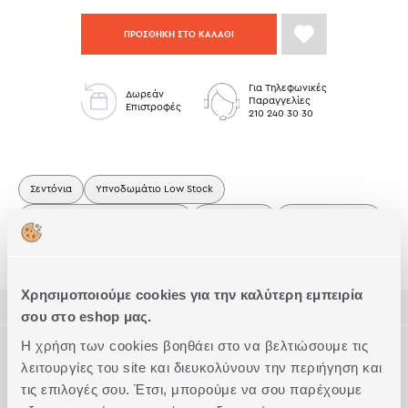
ΠΡΟΣΘΗΚΗ ΣΤΟ ΚΑΛΑΘΙ
Για Τηλεφωνικές
Δωρεάν
Παραγγελίες
Επιστροφές
210 240 30 30
Σεντόνια
Υπνοδωμάτιο Low Stock
Σεντόνια Υπέρδιπλα με Λάστιχο
Σετ Σεντόνια
Casual Collection
Σεντόνια Βαμβακερά
Σεντόνια με Λάστιχο
Χρησιμοποιούμε cookies για την καλύτερη εμπειρία
ΠΕΡΙΓΡΑΦΗ
σου στο eshop μας.
Η χρήση των cookies βοηθάει στο να βελτιώσουμε τις
ΤΕΧΝΙΚΑ ΧΑΡΑΚΤΗΡΙΣΤΙΚΑ
Σετ σεντόνια υπέρδιπλα με λάστιχο από 100% βαμβάκι 144
λειτουργίες του site και διευκολύνουν την περιήγηση και
κλωστών.
τις επιλογές σου. Έτσι, μπορούμε να σου παρέχουμε
Το σετ περιλαμβάνει ένα πανωσέντονο 240x270cm και ένα
Διάσταση
Υπέρδιπλα με λάστιχο
Συμπληρώστε το Look
κατωσέντονο διάστασης 160x200+35cm και δύο