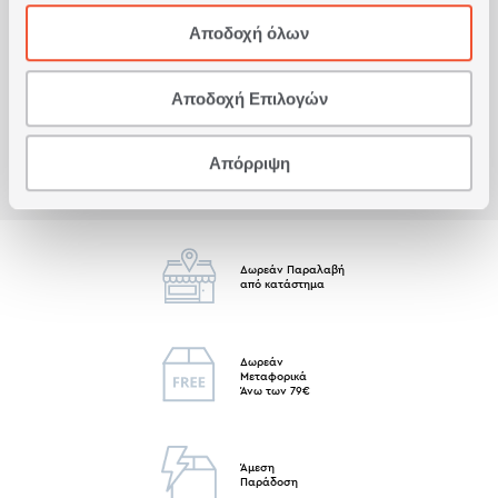
Αποδοχή όλων
Είδατε πρόσφατα
Αποδοχή Επιλογών
Απόρριψη
Δωρεάν Παραλαβή
από κατάστημα
Δωρεάν
Μεταφορικά
Άνω των 79€
Άμεση
Παράδοση