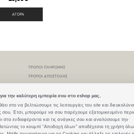
ΑΓΟΡΑ
ΤΡΟΠΟΙ ΠΛΗΡΩΜΗΣ
ΤΡΟΠΟΙ ΑΠΟΣΤΟΛΗΣ
ΟΡΟΙ ΧΡΗΣΗΣ
ΠΡΟΣΤΑΣΙΑ ΠΡΟΣΩΠΙΚΩΝ ΔΕΔΟΜΕΝΩΝ
για την καλύτερη εμπειρία σου στο eshop μας.
ΠΟΛΙΤΙΚΗ COOKIES
ει στο να βελτιώσουμε τις λειτουργίες του site και διευκολύνο
ές σου. Έτσι, μπορούμε να σου παρέχουμε εξατομικευμένο περι
ΕΠΙΚΟΙΝΩΝΗΣΤΕ ΜΑΖΙ ΜΑΣ
αι στα ενδιαφέροντα και τις ανάγκες σου και αναλύσουμε την
BOX NOW
. Πατώντας το κουμπί "Αποδοχή όλων" αποδέχεσαι τη χρήση όλ
ας. Μάθε περισσότερα για τα Cookies και άλλαξε τις επιλογές 