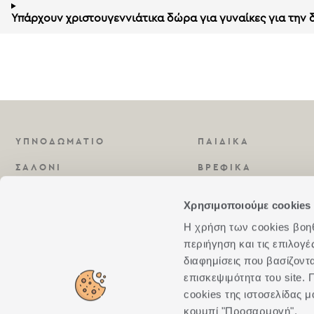
Υπάρχουν χριστουγεννιάτικα δώρα για γυναίκες για την δ
ΥΠΝΟΔΩΜΆΤΙΟ
ΠΑΙΔΙΚΆ
ΣΑΛΌΝΙ
ΒΡΕΦΙΚΆ
ΚΟΥΖΊΝΑ
ΑΡΏΜΑΤΑ
Χρησιμοποιούμε cookies 
ΜΠΆΝΙΟ
Η χρήση των cookies βοηθά
περιήγηση και τις επιλογ
διαφημίσεις που βασίζοντ
επισκεψιμότητα του site
cookies της ιστοσελίδας μ
κουμπί "Προσαρμογή".