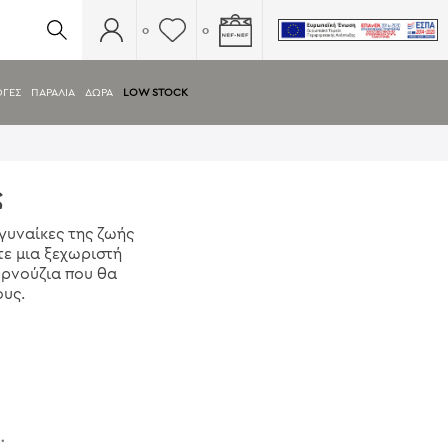
0
0
ΟΓΈΣ
ΠΑΡΑΛΙΑ
ΔΏΡΑ
LOW STOCK
ς
 γυναίκες της ζωής
ε μια ξεχωριστή
υρνούζια που θα
υς.
.