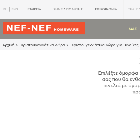
|
EL
ΕΤΑΙΡΕΙΑ
ΣΗΜΕΙΑ ΠΩΛΗΣΗΣ
ΕΠΙΚΟΙΝΩΝΙΑ
ENG
ΤΗΛ. Π
SALE
Αρχική
Χριστουγεννιάτικα Δώρα
Χριστουγεννιάτικα Δώρα για Γυναίκες
Επιλέξτε όμορφα κ
σας που θα ενθ
πινελιά με όμο
πρ