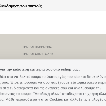
ιακόσμηση του σπιτιού;
ΤΡΌΠΟΙ ΠΛΗΡΩΜΉΣ
ΤΡΌΠΟΙ ΑΠΟΣΤΟΛΉΣ
ΌΡΟΙ ΧΡΉΣΗΣ
ΠΡΟΣΤΑΣΊΑ ΠΡΟΣΩΠΙΚΏΝ ΔΕΔΟΜΈΝΩΝ
για την καλύτερη εμπειρία σου στο eshop μας.
ΠΟΛΙΤΙΚΉ COOKIES
ει στο να βελτιώσουμε τις λειτουργίες του site και διευκολύνο
ές σου. Έτσι, μπορούμε να σου παρέχουμε εξατομικευμένο περι
ΕΠΙΚΟΙΝΩΝΉΣΤΕ ΜΑΖΊ ΜΑΣ
αι στα ενδιαφέροντα και τις ανάγκες σου και αναλύσουμε την
BOX NOW
. Πατώντας το κουμπί "Αποδοχή όλων" αποδέχεσαι τη χρήση όλ
ας. Μάθε περισσότερα για τα Cookies και άλλαξε τις επιλογές 