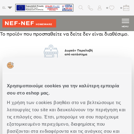
0
0
EL
MENU
Το προϊόν που προσπαθείτε να δείτε δεν είναι διαθέσιμο.
Δωρεάν Παραλαβή
από κατάστημα
Δωρεάν
Μεταφορικά
Άνω των 79€
Χρησιμοποιούμε cookies για την καλύτερη εμπειρία
σου στο eshop μας.
Η χρήση των cookies βοηθάει στο να βελτιώσουμε τις
Άμεση
Παράδοση
λειτουργίες του site και διευκολύνουν την περιήγηση και
τις επιλογές σου. Έτσι, μπορούμε να σου παρέχουμε
εξατομικευμένο περιεχόμενο, διαφημίσεις που
βασίζονται στα ενδιαφέροντα και τις ανάγκες σου και
Δωρεάν