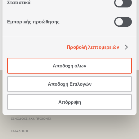
Στατιστικά
Δυνατότητα
Εμπορικής προώθησης
Πληρωμής
με Αντικαταβολή
Προβολή λεπτομερειών
Ασφαλείς
Συναλλαγές
Αποδοχή όλων
ΠΛΗΡΟΦΟΡΙΕΣ
Αποδοχή Επιλογών
ΕΤΑΙΡΕΙΑ
ΚΑΤΑΣΤΗΜΑΤΑ NEF-NEF
Απόρριψη
ΠΙΣΤΟΠΟΙΗΣΕΙΣ
ΣΗΜΕΙΑ ΠΩΛΗΣΗΣ
ΞΕΝΟΔΟΧΕΙΑΚΑ ΠΡΟΙΟΝΤΑ
ΤΡΟΠΟΙ ΠΛΗΡΩΜΗΣ
ΚΑΤΑΛΟΓΟΙ
ΤΡΟΠΟΙ ΑΠΟΣΤΟΛΗΣ