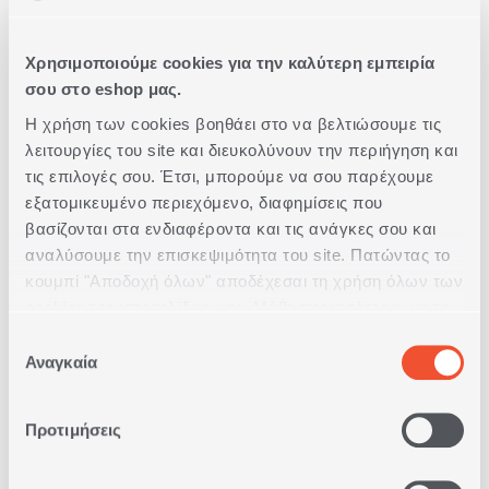
Χρησιμοποιούμε cookies για την καλύτερη εμπειρία
σου στο eshop μας.
Η χρήση των cookies βοηθάει στο να βελτιώσουμε τις
λειτουργίες του site και διευκολύνουν την περιήγηση και
τις επιλογές σου. Έτσι, μπορούμε να σου παρέχουμε
Δωρεάν Παραλαβή
από κατάστημα
εξατομικευμένο περιεχόμενο, διαφημίσεις που
βασίζονται στα ενδιαφέροντα και τις ανάγκες σου και
αναλύσουμε την επισκεψιμότητα του site. Πατώντας το
Δωρεάν
κουμπί "Αποδοχή όλων" αποδέχεσαι τη χρήση όλων των
Μεταφορικά
Άνω των 79€
cookies της ιστοσελίδας μας. Μάθε περισσότερα για τα
Cookies και άλλαξε τις επιλογές σου από το κουμπί
Επιλογή
"Προσαρμογή".
Αναγκαία
συγκατάθεσης
Άμεση
Παράδοση
Προτιμήσεις
Δωρεάν
Επιστροφές