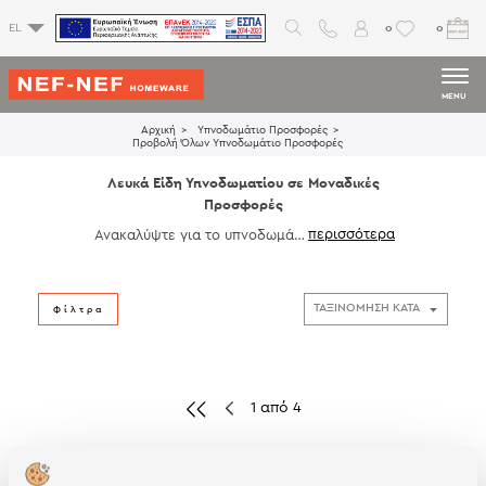
0
0
EL
MENU
Αρχική
Υπνοδωμάτιο Προσφορές
Προβολή Όλων Υπνοδωμάτιο Προσφορές
Λευκά Είδη Υπνοδωματίου σε Μοναδικές
Προσφορές
Ανακαλύψτε για το υπνοδωμάτι
ο σας λευκά είδη σε μοναδικές
προσφορές και επιλέξτε τα σχέδ
ια που ταιριάζουν στο προσωπικ
ό σας στυλ. Βρείτε μεγάλη ποικι
Φίλτρα
λία σε σεντόνια, κουβέρτες, κου
βερλί, παπλώματα και διακοσμη
τικά μαξιλάρια που θα ανανεώσ
ουν το χώρο σας.
1 από 4