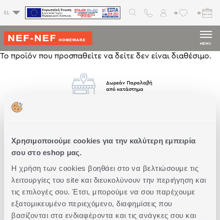
0
0
EL
MENU
Το προϊόν που προσπαθείτε να δείτε δεν είναι διαθέσιμο.
Δωρεάν Παραλαβή
από κατάστημα
Δωρεάν
Μεταφορικά
Άνω των 79€
Χρησιμοποιούμε cookies για την καλύτερη εμπειρία
σου στο eshop μας.
Η χρήση των cookies βοηθάει στο να βελτιώσουμε τις
Άμεση
Παράδοση
λειτουργίες του site και διευκολύνουν την περιήγηση και
τις επιλογές σου. Έτσι, μπορούμε να σου παρέχουμε
εξατομικευμένο περιεχόμενο, διαφημίσεις που
βασίζονται στα ενδιαφέροντα και τις ανάγκες σου και
Δωρεάν