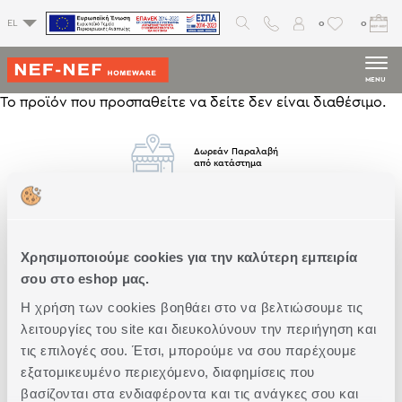
0
0
EL
MENU
Το προϊόν που προσπαθείτε να δείτε δεν είναι διαθέσιμο.
Δωρεάν Παραλαβή
από κατάστημα
Δωρεάν
Μεταφορικά
Άνω των 79€
Χρησιμοποιούμε cookies για την καλύτερη εμπειρία
σου στο eshop μας.
Η χρήση των cookies βοηθάει στο να βελτιώσουμε τις
Άμεση
Παράδοση
λειτουργίες του site και διευκολύνουν την περιήγηση και
τις επιλογές σου. Έτσι, μπορούμε να σου παρέχουμε
εξατομικευμένο περιεχόμενο, διαφημίσεις που
βασίζονται στα ενδιαφέροντα και τις ανάγκες σου και
Δωρεάν