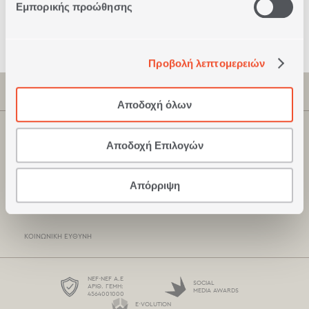
Εμπορικής προώθησης
Ασφαλείς
Συναλλαγές
Προβολή λεπτομερειών
ΠΛΗΡΟΦΟΡΙΕΣ
Αποδοχή όλων
ΕΤΑΙΡΕΊΑ
ΚΑΤΑΣΤΗΜΑΤΑ NEF-NEF
Αποδοχή Επιλογών
ΠΙΣΤΟΠΟΙΉΣΕΙΣ
ΣΗΜΕΊΑ ΠΏΛΗΣΗΣ
ΞΕΝΟΔΟΧΕΙΑΚΆ ΠΡΟΪΌΝΤΑ
Απόρριψη
ΤΡΌΠΟΙ ΠΛΗΡΩΜΉΣ
ΚΑΤΆΛΟΓΟΙ
ΤΡΌΠΟΙ ΑΠΟΣΤΟΛΉΣ
ΚΟΙΝΩΝΙΚΉ ΕΥΘΎΝΗ
BOX NOW
ΌΡΟΙ ΧΡΉΣΗΣ
NEF-NEF Α.Ε
SOCIAL
ΑΡΙΘ. ΓΕΜΗ:
MEDIA AWARDS
4564001000
ΠΡΟΣΤΑΣΊΑ ΠΡΟΣΩΠΙΚΏΝ ΔΕΔΟΜΈΝΩΝ
E-VOLUTION