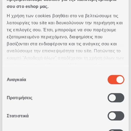
σου στο eshop μας.
Δωρεάν Παραλαβή
Η χρήση των cookies βοηθάει στο να βελτιώσουμε τις
από κατάστημα
λειτουργίες του site και διευκολύνουν την περιήγηση και
τις επιλογές σου. Έτσι, μπορούμε να σου παρέχουμε
Δωρεάν
εξατομικευμένο περιεχόμενο, διαφημίσεις που
Μεταφορικά
βασίζονται στα ενδιαφέροντα και τις ανάγκες σου και
Άνω των 79€
αναλύσουμε την επισκεψιμότητα του site. Πατώντας το
κουμπί "Αποδοχή όλων" αποδέχεσαι τη χρήση όλων των
Άμεση
cookies της ιστοσελίδας μας. Μάθε περισσότερα για τα
Παράδοση
Cookies και άλλαξε τις επιλογές σου από το κουμπί
Επιλογή
"Προσαρμογή".
Αναγκαία
συγκατάθεσης
Δωρεάν
Επιστροφές
Προτιμήσεις
Δυνατότητα
Στατιστικά
Πληρωμής
με Αντικαταβολή