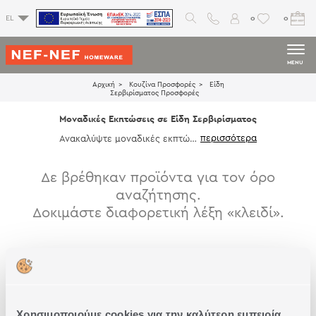
0
0
EL
MENU
Αρχική
Κουζίνα Προσφορές
Είδη
Σερβιρίσματος Προσφορές
Μοναδικές Εκπτώσεις σε Είδη Σερβιρίσματος
Ανακαλύψτε μοναδικές εκπτώσε
ις σε είδη σερβιρίσματος σε μο
ντέρνα σχέδια, που θα ανανεώσ
ουν την κουζίνα σας.
Δε βρέθηκαν προϊόντα για τον όρο
αναζήτησης.
Δοκιμάστε διαφορετική λέξη «κλειδί».
Χρησιμοποιούμε cookies για την καλύτερη εμπειρία