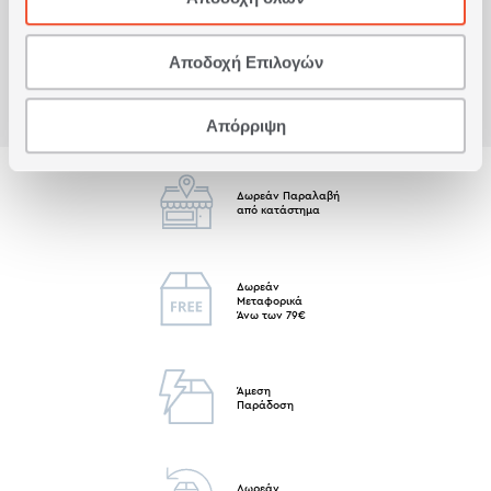
Είδατε πρόσφατα
Αποδοχή Επιλογών
Απόρριψη
Δωρεάν Παραλαβή
από κατάστημα
Δωρεάν
Μεταφορικά
Άνω των 79€
Άμεση
Παράδοση
Δωρεάν