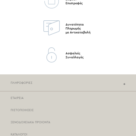
Επιστροφές
Δυνατότητα
Πληρωμής
με Αντικαταβολή
Ασφαλείς
Συναλλαγές
ΠΛΗΡΟΦΟΡΙΕΣ
ΕΤΑΙΡΕΙΑ
ΚΑΤΑΣΤΗΜΑΤΑ NEF-NEF
ΠΙΣΤΟΠΟΙΗΣΕΙΣ
ΣΗΜΕΙΑ ΠΩΛΗΣΗΣ
ΞΕΝΟΔΟΧΕΙΑΚΑ ΠΡΟΙΟΝΤΑ
ΤΡΟΠΟΙ ΠΛΗΡΩΜΗΣ
ΚΑΤΑΛΟΓΟΙ