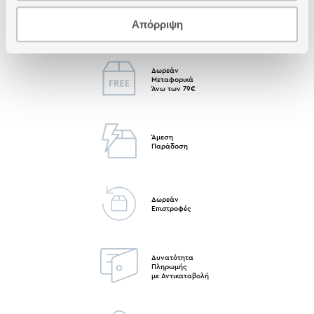
Δωρεάν Παραλαβή
Απόρριψη
από κατάστημα
Δωρεάν
Μεταφορικά
Άνω των 79€
Άμεση
Παράδοση
Δωρεάν
Επιστροφές
Δυνατότητα
Πληρωμής
με Αντικαταβολή