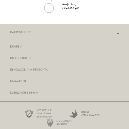
Ασφαλείς
Συναλλαγές
ΠΛΗΡΟΦΟΡΙΕΣ
ΕΤΑΙΡΕΙΑ
ΚΑΤΑΣΤΗΜΑΤΑ NEF-NEF
ΠΙΣΤΟΠΟΙΗΣΕΙΣ
ΣΗΜΕΙΑ ΠΩΛΗΣΗΣ
ΞΕΝΟΔΟΧΕΙΑΚΑ ΠΡΟΙΟΝΤΑ
ΤΡΟΠΟΙ ΠΛΗΡΩΜΗΣ
ΚΑΤΑΛΟΓΟΙ
ΤΡΟΠΟΙ ΑΠΟΣΤΟΛΗΣ
ΚΟΙΝΩΝΙΚΗ ΕΥΘΥΝΗ
BOX NOW
ΟΡΟΙ ΧΡΗΣΗΣ
NEF-NEF Α.Ε
SOCIAL
ΑΡΙΘ. ΓΕΜΗ:
MEDIA AWARDS
4564001000
ΠΡΟΣΤΑΣΙΑ ΠΡΟΣΩΠΙΚΩΝ ΔΕΔΟΜΕΝΩΝ
E-VOLUTION
AWARDS