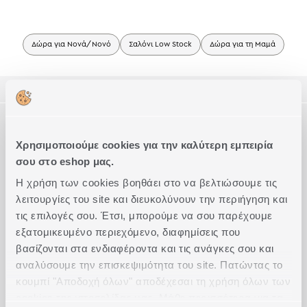
Δώρα για Νονά/Νονό
Σαλόνι Low Stock
Δώρα για τη Μαμά
ΠΕΡΙΓΡΑΦΗ
ΤΕΧΝΙΚΑ ΧΑΡΑΚΤΗΡΙΣΤΙΚΑ
Αρωματικό κερί .
Χρησιμοποιούμε cookies για την καλύτερη εμπειρία
Νότες Κορυφής: Camation, Jasmine
σου στο eshop μας.
Νότες Καρδιάς: Tuberose, Orange Flower
Συμπληρώστε το Look
Νότες Βάσης: Vanilla, Coconut
Η χρήση των cookies βοηθάει στο να βελτιώσουμε τις
• Χρόνος καύσης: +70 ώρες
λειτουργίες του site και διευκολύνουν την περιήγηση και
• Κόψτε το φυτίλι στα 7-8 χιλιοστά περίπου και τραβήξτε το
τις επιλογές σου. Έτσι, μπορούμε να σου παρέχουμε
στο κέντρο μετά από κάθε χρήση.
εξατομικευμένο περιεχόμενο, διαφημίσεις που
• Κάψτε το κερί για 1 έως 3 ώρες το μέγιστο.
βασίζονται στα ενδιαφέροντα και τις ανάγκες σου και
Συστατικά:
αναλύσουμε την επισκεψιμότητα του site. Πατώντας το
Benzyl acetate - benzyl-hydroxybenzoate – propenal – Methyl –
benzoate – tetrahydro – methylpyran – Pentyldihydrofuran –
κουμπί "Αποδοχή όλων" αποδέχεσαι τη χρήση όλων των
pentyltetrahydropyran – Dimethylocta – phenylethanol –
cookies της ιστοσελίδας μας. Μάθε περισσότερα για τα
octadien – aminobenzoate – citronellol – dimethyl – octadien –