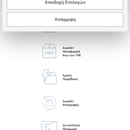
Αποδοχή Επιλογών
Απόρριψη
Δωρεάν Παραλαβή
από κατάστημα
Δωρεάν
Μεταφορικά
Άνω των 79€
Άμεση
Παράδοση
Δωρεάν
Επιστροφές
Δυνατότητα
Πληρωμής