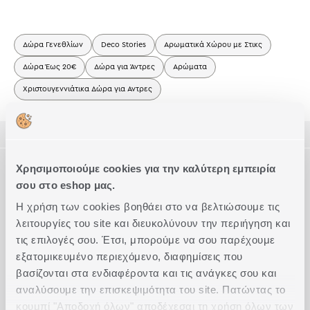
Δώρα Γενεθλίων
Deco Stories
Αρωματικά Χώρου με Στικς
Δώρα Έως 20€
Δώρα για Άντρες
Αρώματα
Χριστουγεννιάτικα Δώρα για Αντρες
ΠΕΡΙΓΡΑΦΗ
ΤΕΧΝΙΚΑ ΧΑΡΑΚΤΗΡΙΣΤΙΚΑ
Χρησιμοποιούμε cookies για την καλύτερη εμπειρία
Αρωματικό Χώρου με Στικς 120ml.
σου στο eshop μας.
Νότες Κορυφής: Bergamot, Grapefruit, Cassia
Μέγεθος
120ml
Η χρήση των cookies βοηθάει στο να βελτιώσουμε τις
Νότες Καρδιάς: Lily of the Valley, Jasmin, Magnolia, Cedarwood,
Συμπληρώστε το Look
Sandalwood, Amber, Musk
λειτουργίες του site και διευκολύνουν την περιήγηση και
Νότες Βάσης: Musk
τις επιλογές σου. Έτσι, μπορούμε να σου παρέχουμε
Οι ράβδοι από ρατάν απορροφούν το άρωμα και στη
εξατομικευμένο περιεχόμενο, διαφημίσεις που
συνέχεια το διαχέουν στο χώρο για 4 έως 6 εβδομάδες.
βασίζονται στα ενδιαφέροντα και τις ανάγκες σου και
Μπορείτε να αλλάξετε την ένταση του αρώματος στρέφοντας
αναλύσουμε την επισκεψιμότητα του site. Πατώντας το
τα ραβδιά από την άλλη μεριά.
κουμπί "Αποδοχή όλων" αποδέχεσαι τη χρήση όλων των