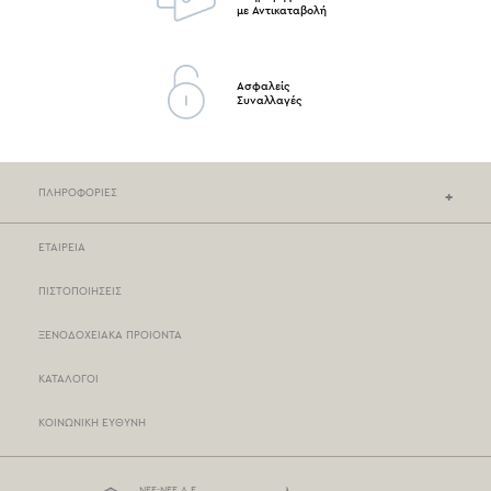
με Αντικαταβολή
Ασφαλείς
Συναλλαγές
ΠΛΗΡΟΦΟΡΙΕΣ
ΕΤΑΙΡΕΙΑ
ΚΑΤΑΣΤΗΜΑΤΑ NEF-NEF
ΠΙΣΤΟΠΟΙΗΣΕΙΣ
ΣΗΜΕΙΑ ΠΩΛΗΣΗΣ
ΞΕΝΟΔΟΧΕΙΑΚΑ ΠΡΟΙΟΝΤΑ
ΤΡΟΠΟΙ ΠΛΗΡΩΜΗΣ
ΚΑΤΑΛΟΓΟΙ
ΤΡΟΠΟΙ ΑΠΟΣΤΟΛΗΣ
ΚΟΙΝΩΝΙΚΗ ΕΥΘΥΝΗ
BOX NOW
ΟΡΟΙ ΧΡΗΣΗΣ
NEF-NEF Α.Ε