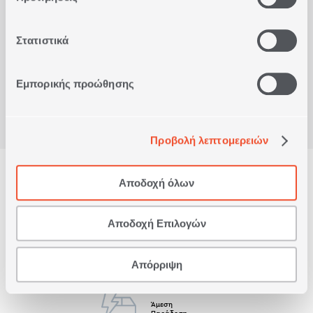
Στατιστικά
Είδατε πρόσφατα
Εμπορικής προώθησης
Προβολή λεπτομερειών
Αποδοχή όλων
Δωρεάν Παραλαβή
από κατάστημα
Αποδοχή Επιλογών
Δωρεάν
Μεταφορικά
Άνω των 79€
Απόρριψη
Άμεση