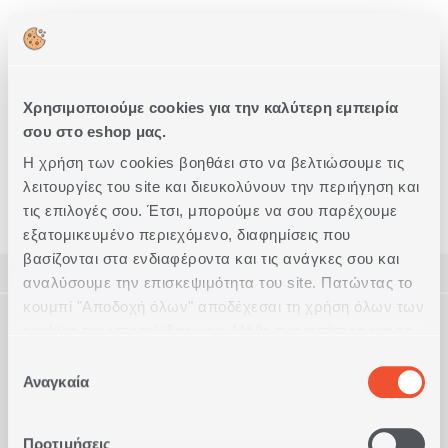
ΠΡΟΣΘΗΚΗ ΣΤΟ ΚΑΛΑΘΙ
Για Τηλεφωνικές
Δωρεάν
Χρησιμοποιούμε cookies για την καλύτερη εμπειρία
Παραγγελίες
Επιστροφές
210 240 30 30
σου στο eshop μας.
Η χρήση των cookies βοηθάει στο να βελτιώσουμε τις
λειτουργίες του site και διευκολύνουν την περιήγηση και
Διακοσμητικά Βάζα
Deco Stories
Διακοσμητικά Είδη
τις επιλογές σου. Έτσι, μπορούμε να σου παρέχουμε
εξατομικευμένο περιεχόμενο, διαφημίσεις που
βασίζονται στα ενδιαφέροντα και τις ανάγκες σου και
ΠΕΡΙΓΡΑΦΗ
αναλύσουμε την επισκεψιμότητα του site. Πατώντας το
κουμπί "Αποδοχή όλων" αποδέχεσαι τη χρήση όλων των
ΤΕΧΝΙΚΑ ΧΑΡΑΚΤΗΡΙΣΤΙΚΑ
Διακοσμητικό κεραμικό βάζο διάστασης D21x15.
cookies της ιστοσελίδας μας. Μάθε περισσότερα για τα
Διαθέσιμο και σε διάσταση D15,5x15,5.
Cookies και άλλαξε τις επιλογές σου από το κουμπί
Επιλογή
Ποιότητα
100% Κεραμικό
"Προσαρμογή".
Αναγκαία
Συμπληρώστε το Look
συγκατάθεσης
Ακριβείς διαστάσεις
21x15
Προτιμήσεις