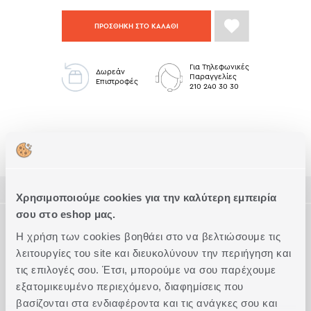
ΠΡΟΣΘΗΚΗ ΣΤΟ ΚΑΛΑΘΙ
Για Τηλεφωνικές
Δωρεάν
Παραγγελίες
Επιστροφές
210 240 30 30
Σαλόνι Low Stock
ΠΕΡΙΓΡΑΦΗ
Χρησιμοποιούμε cookies για την καλύτερη εμπειρία
σου στο eshop μας.
ΤΕΧΝΙΚΑ ΧΑΡΑΚΤΗΡΙΣΤΙΚΑ
2
Διακοσμητικό μαξιλάρι 33x55cm, από rabbit fur 600 gr/m
από
Η χρήση των cookies βοηθάει στο να βελτιώσουμε τις
2
την μπροστά πλευρά και από mink 180gr/m
από την πίσω
λειτουργίες του site και διευκολύνουν την περιήγηση και
πλευρά.
Ποιότητα
100% Πολυεστέρας
Συμπληρώστε το Look
τις επιλογές σου. Έτσι, μπορούμε να σου παρέχουμε
Ακριβείς διαστάσεις
33x55
εξατομικευμένο περιεχόμενο, διαφημίσεις που
βασίζονται στα ενδιαφέροντα και τις ανάγκες σου και