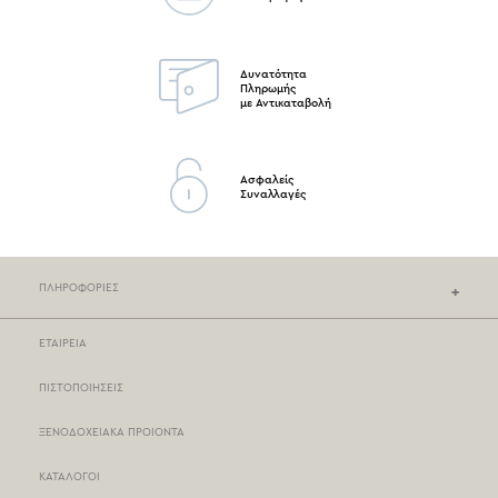
Δυνατότητα
Πληρωμής
με Αντικαταβολή
Ασφαλείς
Συναλλαγές
ΠΛΗΡΟΦΟΡΙΕΣ
ΕΤΑΙΡΕΙΑ
ΚΑΤΑΣΤΗΜΑΤΑ NEF-NEF
ΠΙΣΤΟΠΟΙΗΣΕΙΣ
ΣΗΜΕΙΑ ΠΩΛΗΣΗΣ
ΞΕΝΟΔΟΧΕΙΑΚΑ ΠΡΟΙΟΝΤΑ
ΤΡΟΠΟΙ ΠΛΗΡΩΜΗΣ
ΚΑΤΑΛΟΓΟΙ
ΤΡΟΠΟΙ ΑΠΟΣΤΟΛΗΣ