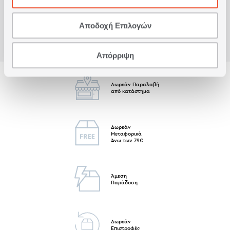
Αποδοχή Επιλογών
Απόρριψη
Δωρεάν Παραλαβή
από κατάστημα
Δωρεάν
Μεταφορικά
Άνω των 79€
Άμεση
Παράδοση
Δωρεάν
Επιστροφές