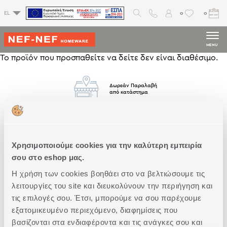
0
0
EL
MENU
Το προϊόν που προσπαθείτε να δείτε δεν είναι διαθέσιμο.
Δωρεάν Παραλαβή
από κατάστημα
Δωρεάν
Μεταφορικά
Άνω των 79€
Χρησιμοποιούμε cookies για την καλύτερη εμπειρία
σου στο eshop μας.
Η χρήση των cookies βοηθάει στο να βελτιώσουμε τις
Άμεση
Παράδοση
λειτουργίες του site και διευκολύνουν την περιήγηση και
τις επιλογές σου. Έτσι, μπορούμε να σου παρέχουμε
εξατομικευμένο περιεχόμενο, διαφημίσεις που
βασίζονται στα ενδιαφέροντα και τις ανάγκες σου και
Δωρεάν