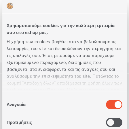
ΠΡΟΣΘΗΚΗ ΣΤΟ ΚΑΛΑΘΙ
Για Τηλεφωνικές
Δωρεάν
Παραγγελίες
Επιστροφές
Χρησιμοποιούμε cookies για την καλύτερη εμπειρία
210 240 30 30
σου στο eshop μας.
Η χρήση των cookies βοηθάει στο να βελτιώσουμε τις
λειτουργίες του site και διευκολύνουν την περιήγηση και
Καλάθια Κουζίνας
Είδη Οργάνωσης
τις επιλογές σου. Έτσι, μπορούμε να σου παρέχουμε
εξατομικευμένο περιεχόμενο, διαφημίσεις που
ΠΕΡΙΓΡΑΦΗ
βασίζονται στα ενδιαφέροντα και τις ανάγκες σου και
αναλύσουμε την επισκεψιμότητα του site. Πατώντας το
ΤΕΧΝΙΚΑ ΧΑΡΑΚΤΗΡΙΣΤΙΚΑ
κουμπί "Αποδοχή όλων" αποδέχεσαι τη χρήση όλων των
Μεταλλικό καλάθι με ξύλινη λαβή. Κατάλληλο για να
αποθηκεύσετε φρούτα και λαχανικά, αλλά και για να
cookies της ιστοσελίδας μας. Μάθε περισσότερα για τα
οργανώσετε την κουζίνα σας.
Cookies και άλλαξε τις επιλογές σου από το κουμπί
Ποιότητα
Μέταλλο - Ξύλο
Επιλογή
Συμπληρώστε το Look
"Προσαρμογή".
Αναγκαία
συγκατάθεσης
Προτιμήσεις