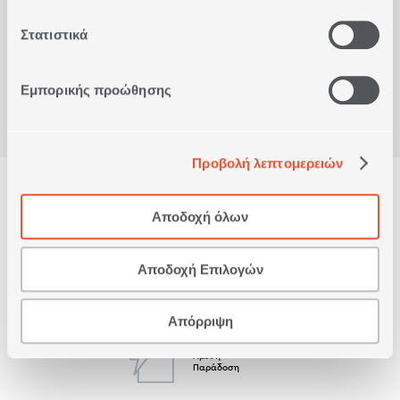
Στατιστικά
Είδατε πρόσφατα
Εμπορικής προώθησης
Προβολή λεπτομερειών
Δωρεάν Παραλαβή
από κατάστημα
Αποδοχή όλων
Αποδοχή Επιλογών
Δωρεάν
Μεταφορικά
Άνω των 79€
Απόρριψη
Άμεση
Παράδοση