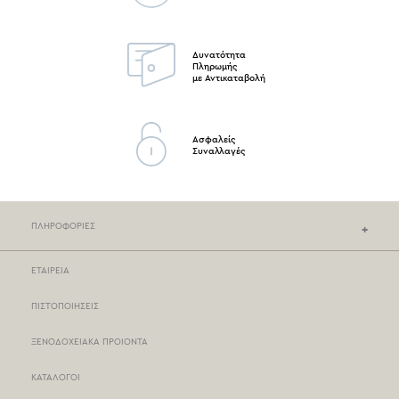
Δυνατότητα
Πληρωμής
με Αντικαταβολή
Ασφαλείς
Συναλλαγές
ΠΛΗΡΟΦΟΡΙΕΣ
ΕΤΑΙΡΕΙΑ
ΚΑΤΑΣΤΗΜΑΤΑ NEF-NEF
ΠΙΣΤΟΠΟΙΗΣΕΙΣ
ΣΗΜΕΙΑ ΠΩΛΗΣΗΣ
ΞΕΝΟΔΟΧΕΙΑΚΑ ΠΡΟΙΟΝΤΑ
ΤΡΟΠΟΙ ΠΛΗΡΩΜΗΣ
ΚΑΤΑΛΟΓΟΙ
ΤΡΟΠΟΙ ΑΠΟΣΤΟΛΗΣ