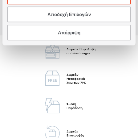
Αποδοχή Επιλογών
Απόρριψη
Δωρεάν Παραλαβή
από κατάστημα
Δωρεάν
Μεταφορικά
Άνω των 79€
Άμεση
Παράδοση
Δωρεάν
Επιστροφές