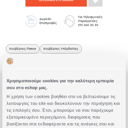
ΠΡΟΣΘΗΚΗ ΣΤΟ ΚΑΛΑΘΙ
Για Τηλεφωνικές
Δωρεάν
Παραγγελίες
Επιστροφές
210 240 30 30
Κουβέρτες Fleece
Κουβέρτες Υπέρδιπλες
Δώρα για Νονά/Νονό
Κουβέρτες
ΠΕΡΙΓΡΑΦΗ
Χρησιμοποιούμε cookies για την καλύτερη εμπειρία
σου στο eshop μας.
ΤΕΧΝΙΚΑ ΧΑΡΑΚΤΗΡΙΣΤΙΚΑ
Κουβέρτα υπέρδιπλη, διάστασης 240x220cm.
Η χρήση των cookies βοηθάει στο να βελτιώσουμε τις
Είναι κατασκευασμένη από 100% πολυέστερ, βάρους
2
λειτουργίες του site και διευκολύνουν την περιήγηση και
240gr/m
. Είναι ιδιαίτερα ζεστή και απαλή στην υφή της.
Διάσταση
Υπέρδιπλες
Συμπληρώστε το Look
Θα την βρείτε και σε μονή διάσταση σε 4 αποχρώσεις.
τις επιλογές σου. Έτσι, μπορούμε να σου παρέχουμε
Ποιότητα
Πολυεστέρας
εξατομικευμένο περιεχόμενο, διαφημίσεις που
Ακριβείς διαστάσεις
220x240
βασίζονται στα ενδιαφέροντα και τις ανάγκες σου και