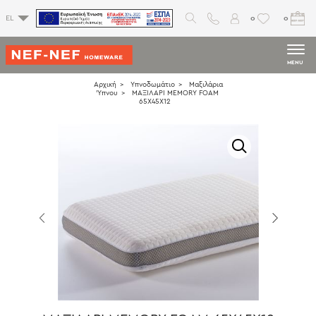
0
0
EL
MENU
Αρχική
Υπνοδωμάτιο
Μαξιλάρια
Ύπνου
ΜΑΞΙΛΑΡΙ MEMORY FOAM
65Χ45Χ12