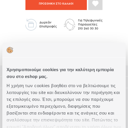
ΠΡΟΣΘΗΚΗ ΣΤΟ ΚΑΛΑΘΙ
Για Τηλεφωνικές
Δωρεάν
Παραγγελίες
Επιστροφές
210 240 30 30
Μαξιλάρια Μέτρια
Μαξιλάρια Ύπνου
Χρησιμοποιούμε cookies για την καλύτερη εμπειρία
ΠΕΡΙΓΡΑΦΗ
σου στο eshop μας.
ΤΕΧΝΙΚΑ ΧΑΡΑΚΤΗΡΙΣΤΙΚΑ
Η χρήση των cookies βοηθάει στο να βελτιώσουμε τις
Απολαύστε τον ύπνο σας κάνοντας τη σωστή επιλογή,
αγοράζοντας το σωστό για εσάς μαξιλάρι!
λειτουργίες του site και διευκολύνουν την περιήγηση και
ΦΡΟΝΤΙΔΑ
τις επιλογές σου. Έτσι, μπορούμε να σου παρέχουμε
Ακριβείς διαστάσεις
65x45x12
Ένα πολυτελές ορθοπεδικό μαλακό μαξιλάρι (διάστασης
εξατομικευμένο περιεχόμενο, διαφημίσεις που
65x45x12cm), με γέμισμα από αφρό μνήμης (memory foam).
Ύφασμα
100% Πολυεστέρας
Φροντίδα
Έχει μεγάλη ελαστικότητα και κατανέμει ομοιόμορφα το
βασίζονται στα ενδιαφέροντα και τις ανάγκες σου και
Συμπληρώστε το Look
Ανακινήστε καθημερινά τα μαξιλάρια σας και αφήστε τα να
βάρος του κεφαλιού.
Γέμισμα
100% memory foam
αναλύσουμε την επισκεψιμότητα του site. Πατώντας το
αεριστούν για 15-20 λεπτά.
Είναι υποαλλεργικό, αντιβακτηριακό, αντιμυκητιακό και
κουμπί "Αποδοχή όλων" αποδέχεσαι τη χρήση όλων των