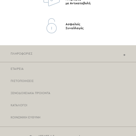
με Αντικαταβολή
Ασφαλείς
Συναλλαγές
ΠΛΗΡΟΦΟΡΙΕΣ
ΕΤΑΙΡΕΙΑ
ΚΑΤΑΣΤΗΜΑΤΑ NEF-NEF
ΠΙΣΤΟΠΟΙΗΣΕΙΣ
ΣΗΜΕΙΑ ΠΩΛΗΣΗΣ
ΞΕΝΟΔΟΧΕΙΑΚΑ ΠΡΟΙΟΝΤΑ
ΤΡΟΠΟΙ ΠΛΗΡΩΜΗΣ
ΚΑΤΑΛΟΓΟΙ
ΤΡΟΠΟΙ ΑΠΟΣΤΟΛΗΣ
ΚΟΙΝΩΝΙΚΗ ΕΥΘΥΝΗ
BOX NOW
ΟΡΟΙ ΧΡΗΣΗΣ